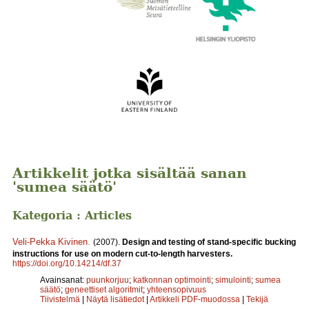
Artikkelit jotka sisältää sanan
'sumea säätö'
Kategoria : Articles
Veli-Pekka Kivinen
.
(2007).
Design and testing of stand-specific bucking
instructions for use on modern cut-to-length harvesters.
https://doi.org/10.14214/df.37
Avainsanat:
puunkorjuu
;
katkonnan optimointi
;
simulointi
;
sumea
säätö
;
geneettiset algoritmit
;
yhteensopivuus
Tiivistelmä
|
Näytä lisätiedot
|
Artikkeli PDF-muodossa
|
Tekijä