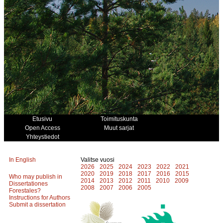
Etusivu
Toimituskunta
Open Access
Muut sarjat
Yhteystiedot
In English
Valitse vuosi
2026
2025
2024
2023
2022
2021
2020
2019
2018
2017
2016
2015
Who may publish in
2014
2013
2012
2011
2010
2009
Dissertationes
2008
2007
2006
2005
Forestales?
Instructions for Authors
Submit a dissertation