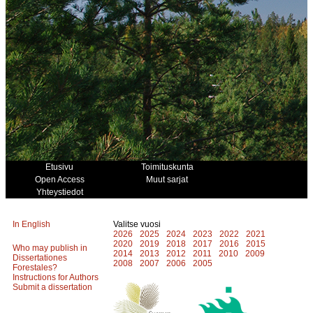
Etusivu
Toimituskunta
Open Access
Muut sarjat
Yhteystiedot
In English
Valitse vuosi
2026
2025
2024
2023
2022
2021
2020
2019
2018
2017
2016
2015
Who may publish in
2014
2013
2012
2011
2010
2009
Dissertationes
2008
2007
2006
2005
Forestales?
Instructions for Authors
Submit a dissertation