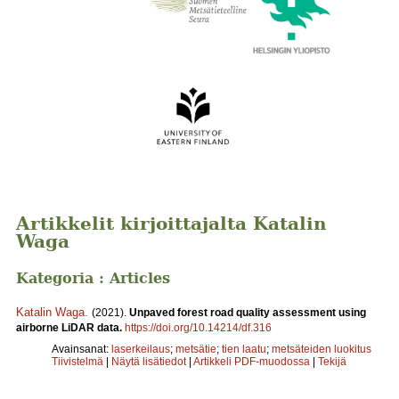
Artikkelit kirjoittajalta Katalin
Waga
Kategoria : Articles
Katalin Waga
.
(2021).
Unpaved forest road quality assessment using
airborne LiDAR data.
https://doi.org/10.14214/df.316
Avainsanat:
laserkeilaus
;
metsätie
;
tien laatu
;
metsäteiden luokitus
Tiivistelmä
|
Näytä lisätiedot
|
Artikkeli PDF-muodossa
|
Tekijä