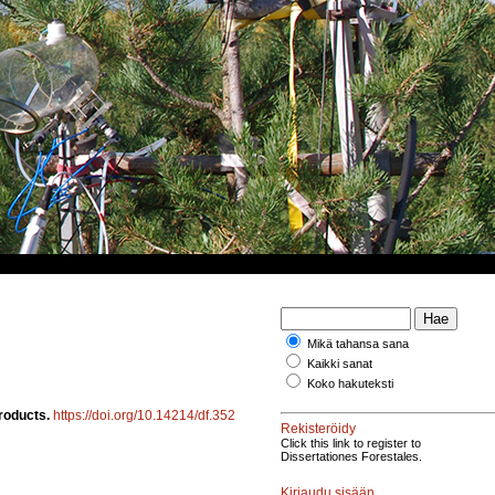
Mikä tahansa sana
Kaikki sanat
Koko hakuteksti
roducts.
https://doi.org/10.14214/df.352
Rekisteröidy
Click this link to register to
Dissertationes Forestales.
Kirjaudu sisään