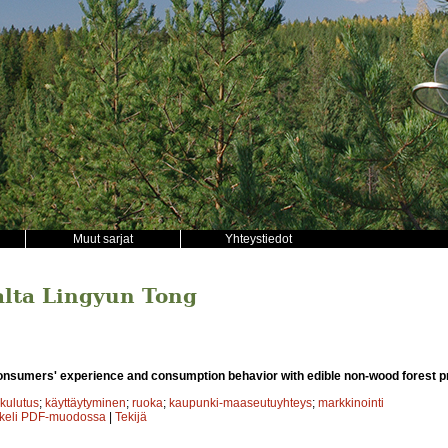
Muut sarjat
Yhteystiedot
jalta Lingyun Tong
nsumers' experience and consumption behavior with edible non-wood forest p
kulutus
;
käyttäytyminen
;
ruoka
;
kaupunki-maaseutuyhteys
;
markkinointi
kkeli PDF-muodossa
|
Tekijä