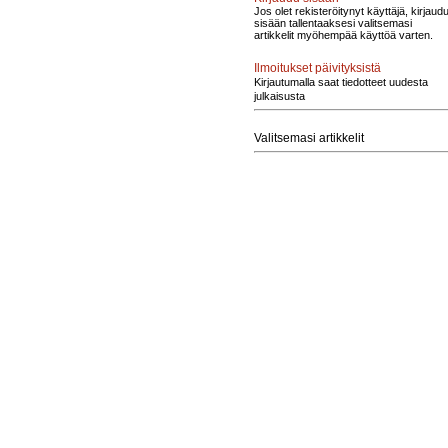
Jos olet rekisteröitynyt käyttäjä, kirjaud
sisään tallentaaksesi valitsemasi
artikkelit myöhempää käyttöä varten.
Ilmoitukset päivityksistä
Kirjautumalla saat tiedotteet uudesta
julkaisusta
Valitsemasi artikkelit