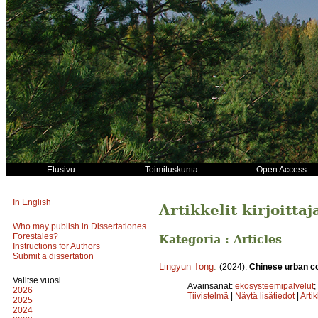
Etusivu
Toimituskunta
Open Access
In English
Artikkelit kirjoitta
Who may publish in Dissertationes
Forestales?
Kategoria : Articles
Instructions for Authors
Submit a dissertation
Lingyun Tong
.
(2024).
Chinese urban co
Valitse vuosi
Avainsanat:
ekosysteemipalvelut
;
2026
Tiivistelmä
|
Näytä lisätiedot
|
Arti
2025
2024