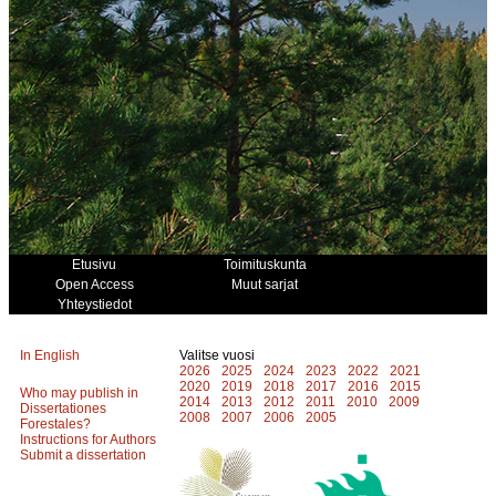
Etusivu
Toimituskunta
Open Access
Muut sarjat
Yhteystiedot
In English
Valitse vuosi
2026
2025
2024
2023
2022
2021
2020
2019
2018
2017
2016
2015
Who may publish in
2014
2013
2012
2011
2010
2009
Dissertationes
2008
2007
2006
2005
Forestales?
Instructions for Authors
Submit a dissertation