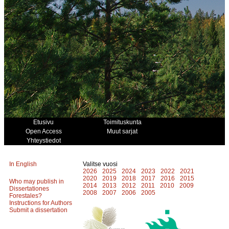
Etusivu
Toimituskunta
Open Access
Muut sarjat
Yhteystiedot
In English
Valitse vuosi
2026
2025
2024
2023
2022
2021
2020
2019
2018
2017
2016
2015
Who may publish in
2014
2013
2012
2011
2010
2009
Dissertationes
2008
2007
2006
2005
Forestales?
Instructions for Authors
Submit a dissertation