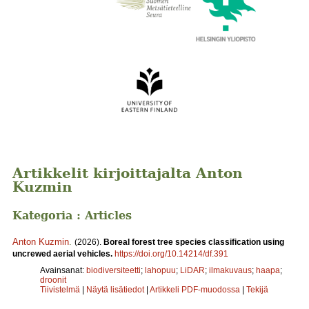
Artikkelit kirjoittajalta Anton
Kuzmin
Kategoria : Articles
Anton Kuzmin
.
(2026).
Boreal forest tree species classification using
uncrewed aerial vehicles.
https://doi.org/10.14214/df.391
Avainsanat:
biodiversiteetti
;
lahopuu
;
LiDAR
;
ilmakuvaus
;
haapa
;
droonit
Tiivistelmä
|
Näytä lisätiedot
|
Artikkeli PDF-muodossa
|
Tekijä