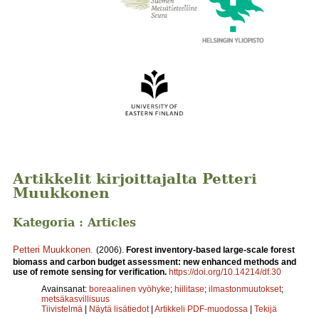
Artikkelit kirjoittajalta Petteri
Muukkonen
Kategoria : Articles
Petteri Muukkonen
.
(2006).
Forest inventory-based large-scale forest
biomass and carbon budget assessment: new enhanced methods and
use of remote sensing for verification.
https://doi.org/10.14214/df.30
Avainsanat:
boreaalinen vyöhyke
;
hiilitase
;
ilmastonmuutokset
;
metsäkasvillisuus
Tiivistelmä
|
Näytä lisätiedot
|
Artikkeli PDF-muodossa
|
Tekijä