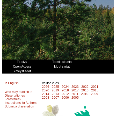
Etusivu
Toimituskunta
Open Access
Muut sarjat
Yhteystiedot
In English
Valitse vuosi
2026
2025
2024
2023
2022
2021
2020
2019
2018
2017
2016
2015
Who may publish in
2014
2013
2012
2011
2010
2009
Dissertationes
2008
2007
2006
2005
Forestales?
Instructions for Authors
Submit a dissertation