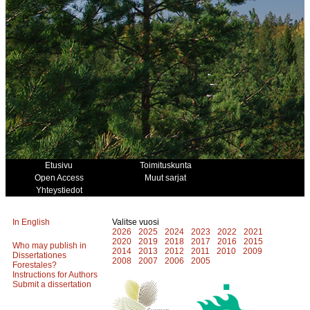
Etusivu
Toimituskunta
Open Access
Muut sarjat
Yhteystiedot
In English
Valitse vuosi
2026
2025
2024
2023
2022
2021
2020
2019
2018
2017
2016
2015
Who may publish in
2014
2013
2012
2011
2010
2009
Dissertationes
2008
2007
2006
2005
Forestales?
Instructions for Authors
Submit a dissertation