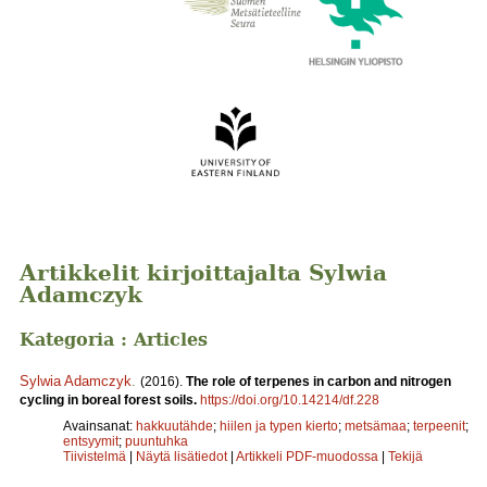
Artikkelit kirjoittajalta Sylwia
Adamczyk
Kategoria : Articles
Sylwia Adamczyk
.
(2016).
The role of terpenes in carbon and nitrogen
cycling in boreal forest soils.
https://doi.org/10.14214/df.228
Avainsanat:
hakkuutähde
;
hiilen ja typen kierto
;
metsämaa
;
terpeenit
;
entsyymit
;
puuntuhka
Tiivistelmä
|
Näytä lisätiedot
|
Artikkeli PDF-muodossa
|
Tekijä