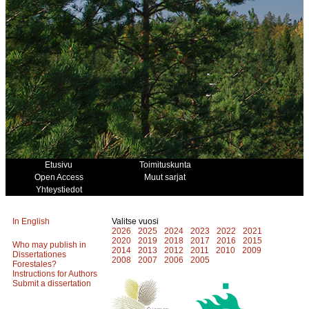
Etusivu
Toimituskunta
Open Access
Muut sarjat
Yhteystiedot
In English
Valitse vuosi
2026
2025
2024
2023
2022
2021
2020
2019
2018
2017
2016
2015
Who may publish in
2014
2013
2012
2011
2010
2009
Dissertationes
2008
2007
2006
2005
Forestales?
Instructions for Authors
Submit a dissertation