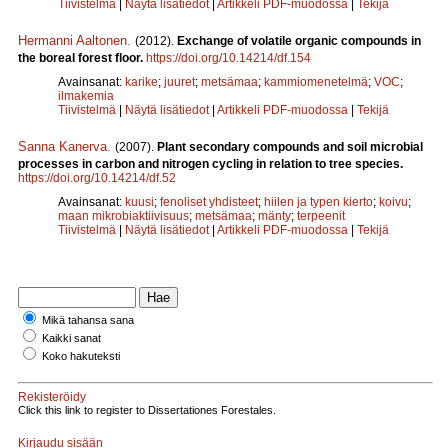
Tiivistelmä
|
Näytä lisätiedot
|
Artikkeli PDF-muodossa
|
Tekijä
Hermanni Aaltonen
.
(2012).
Exchange of volatile organic compounds in
the boreal forest floor.
https://doi.org/10.14214/df.154
Avainsanat:
karike
;
juuret
;
metsämaa
;
kammiomenetelmä
;
VOC
;
ilmakemia
Tiivistelmä
|
Näytä lisätiedot
|
Artikkeli PDF-muodossa
|
Tekijä
Sanna Kanerva
.
(2007).
Plant secondary compounds and soil microbial
processes in carbon and nitrogen cycling in relation to tree species.
https://doi.org/10.14214/df.52
Avainsanat:
kuusi
;
fenoliset yhdisteet
;
hiilen ja typen kierto
;
koivu
;
maan mikrobiaktiivisuus
;
metsämaa
;
mänty
;
terpeenit
Tiivistelmä
|
Näytä lisätiedot
|
Artikkeli PDF-muodossa
|
Tekijä
Mikä tahansa sana
Kaikki sanat
Koko hakuteksti
Rekisteröidy
Click this link to register to Dissertationes Forestales.
Kirjaudu sisään