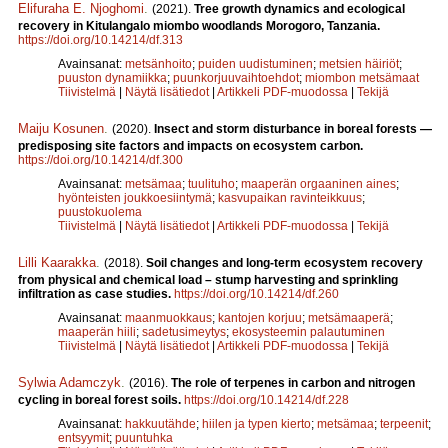
Elifuraha E. Njoghomi
.
(2021).
Tree growth dynamics and ecological
recovery in Kitulangalo miombo woodlands Morogoro, Tanzania.
https://doi.org/10.14214/df.313
Avainsanat:
metsänhoito
;
puiden uudistuminen
;
metsien häiriöt
;
puuston dynamiikka
;
puunkorjuuvaihtoehdot
;
miombon metsämaat
Tiivistelmä
|
Näytä lisätiedot
|
Artikkeli PDF-muodossa
|
Tekijä
Maiju Kosunen
.
(2020).
Insect and storm disturbance in boreal forests —
predisposing site factors and impacts on ecosystem carbon.
https://doi.org/10.14214/df.300
Avainsanat:
metsämaa
;
tuulituho
;
maaperän orgaaninen aines
;
hyönteisten joukkoesiintymä
;
kasvupaikan ravinteikkuus
;
puustokuolema
Tiivistelmä
|
Näytä lisätiedot
|
Artikkeli PDF-muodossa
|
Tekijä
Lilli Kaarakka
.
(2018).
Soil changes and long-term ecosystem recovery
from physical and chemical load – stump harvesting and sprinkling
infiltration as case studies.
https://doi.org/10.14214/df.260
Avainsanat:
maanmuokkaus
;
kantojen korjuu
;
metsämaaperä
;
maaperän hiili
;
sadetusimeytys
;
ekosysteemin palautuminen
Tiivistelmä
|
Näytä lisätiedot
|
Artikkeli PDF-muodossa
|
Tekijä
Sylwia Adamczyk
.
(2016).
The role of terpenes in carbon and nitrogen
cycling in boreal forest soils.
https://doi.org/10.14214/df.228
Avainsanat:
hakkuutähde
;
hiilen ja typen kierto
;
metsämaa
;
terpeenit
;
entsyymit
;
puuntuhka