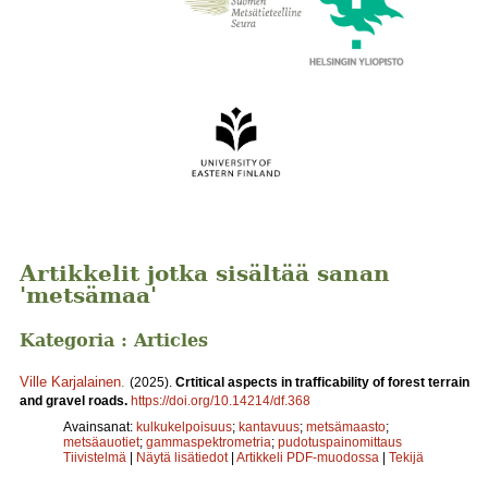
Artikkelit jotka sisältää sanan
'metsämaa'
Kategoria : Articles
Ville Karjalainen
.
(2025).
Crtitical aspects in trafficability of forest terrain
and gravel roads.
https://doi.org/10.14214/df.368
Avainsanat:
kulkukelpoisuus
;
kantavuus
;
metsämaasto
;
metsäauotiet
;
gammaspektrometria
;
pudotuspainomittaus
Tiivistelmä
|
Näytä lisätiedot
|
Artikkeli PDF-muodossa
|
Tekijä