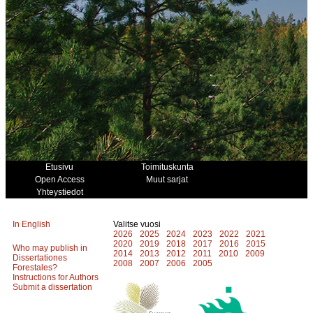
Etusivu
Toimituskunta
Open Access
Muut sarjat
Yhteystiedot
In English
Valitse vuosi
2026
2025
2024
2023
2022
2021
2020
2019
2018
2017
2016
2015
Who may publish in
2014
2013
2012
2011
2010
2009
Dissertationes
2008
2007
2006
2005
Forestales?
Instructions for Authors
Submit a dissertation