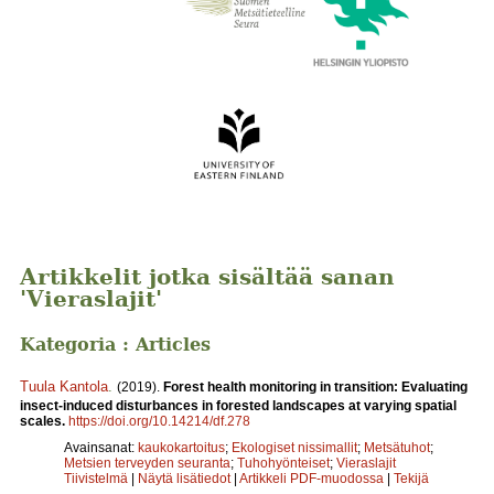
Artikkelit jotka sisältää sanan
'Vieraslajit'
Kategoria : Articles
Tuula Kantola
.
(2019).
Forest health monitoring in transition: Evaluating
insect-induced disturbances in forested landscapes at varying spatial
scales.
https://doi.org/10.14214/df.278
Avainsanat:
kaukokartoitus
;
Ekologiset nissimallit
;
Metsätuhot
;
Metsien terveyden seuranta
;
Tuhohyönteiset
;
Vieraslajit
Tiivistelmä
|
Näytä lisätiedot
|
Artikkeli PDF-muodossa
|
Tekijä