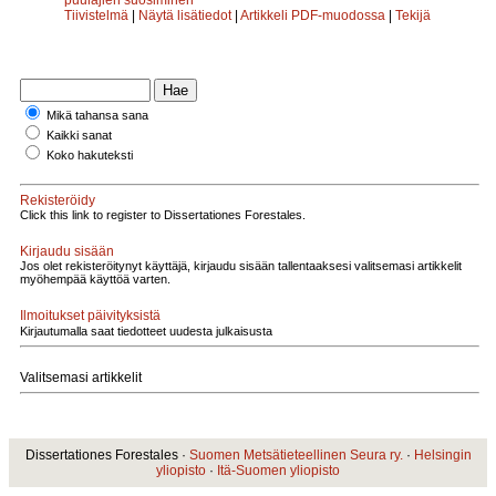
Tiivistelmä
|
Näytä lisätiedot
|
Artikkeli PDF-muodossa
|
Tekijä
Mikä tahansa sana
Kaikki sanat
Koko hakuteksti
Rekisteröidy
Click this link to register to Dissertationes Forestales.
Kirjaudu sisään
Jos olet rekisteröitynyt käyttäjä, kirjaudu sisään tallentaaksesi valitsemasi artikkelit
myöhempää käyttöä varten.
Ilmoitukset päivityksistä
Kirjautumalla saat tiedotteet uudesta julkaisusta
Valitsemasi artikkelit
Dissertationes Forestales ·
Suomen Metsätieteellinen Seura ry.
·
Helsingin
yliopisto
·
Itä-Suomen yliopisto