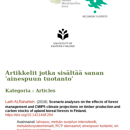
Artikkelit jotka sisältää sanan
'ainespuun tuotanto'
Kategoria : Articles
Laith ALRahahleh
.
(2018).
Scenario analyses on the effects of forest
management and CMIP5 climate projections on timber production and
carbon stocks of upland boreal forests in Finland.
https://doi.org/10.14214/df.264
Avainsanat:
lahopuu
;
metsän suojelun intensiteetti
;
metsäekosysteemimalli
;
RCP skenaariot
;
ainespuun tuotanto
;
eri
puulajien suosiminen