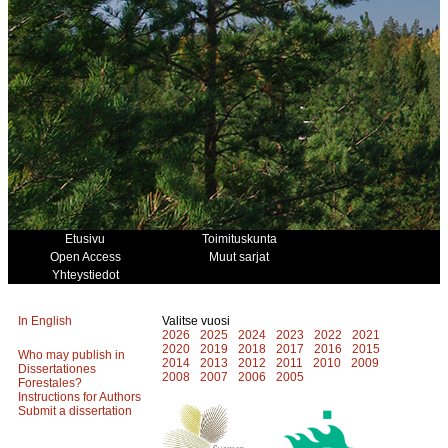
Etusivu
Toimituskunta
Open Access
Muut sarjat
Yhteystiedot
In English
Valitse vuosi
2026
2025
2024
2023
2022
2021
2020
2019
2018
2017
2016
2015
Who may publish in
2014
2013
2012
2011
2010
2009
Dissertationes
2008
2007
2006
2005
Forestales?
Instructions for Authors
Submit a dissertation