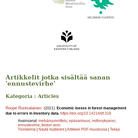
Artikkelit jotka sisältää sanan
'ennustevirhe'
Kategoria : Articles
Roope Ruotsalainen
.
(2021).
Economic losses in forest management
due to errors in inventory data.
https://doi.org/10.14214/df.318
Avainsanat:
metsäsuunnittelu
;
epävarmuus
;
nettonykyarvo
;
ennustevirhe
;
tiedon arvo
Tiivistelmä
|
Näytä lisätiedot
|
Artikkeli PDF-muodossa
|
Tekijä