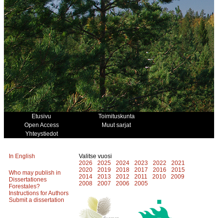
Etusivu
Toimituskunta
Open Access
Muut sarjat
Yhteystiedot
In English
Valitse vuosi
2026
2025
2024
2023
2022
2021
2020
2019
2018
2017
2016
2015
Who may publish in
2014
2013
2012
2011
2010
2009
Dissertationes
2008
2007
2006
2005
Forestales?
Instructions for Authors
Submit a dissertation