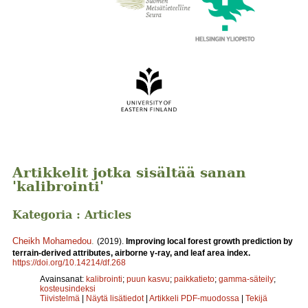
Artikkelit jotka sisältää sanan
'kalibrointi'
Kategoria : Articles
Cheikh Mohamedou
.
(2019).
Improving local forest growth prediction by
terrain-derived attributes, airborne γ-ray, and leaf area index.
https://doi.org/10.14214/df.268
Avainsanat:
kalibrointi
;
puun kasvu
;
paikkatieto
;
gamma-säteily
;
kosteusindeksi
Tiivistelmä
|
Näytä lisätiedot
|
Artikkeli PDF-muodossa
|
Tekijä