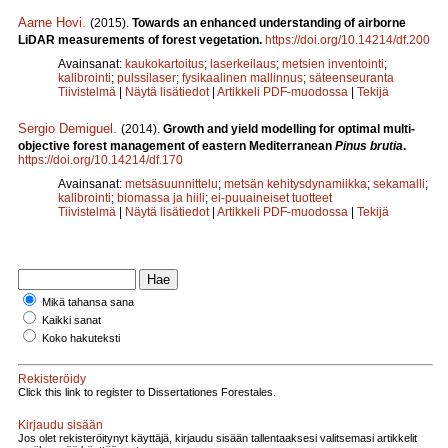
Aarne Hovi
.
(2015).
Towards an enhanced understanding of airborne
LiDAR measurements of forest vegetation.
https://doi.org/10.14214/df.200
Avainsanat:
kaukokartoitus
;
laserkeilaus
;
metsien inventointi
;
kalibrointi
;
pulssilaser
;
fysikaalinen mallinnus
;
säteenseuranta
Tiivistelmä
|
Näytä lisätiedot
|
Artikkeli PDF-muodossa
|
Tekijä
Sergio Demiguel
.
(2014).
Growth and yield modelling for optimal multi-
objective forest management of eastern Mediterranean
Pinus brutia
.
https://doi.org/10.14214/df.170
Avainsanat:
metsäsuunnittelu
;
metsän kehitysdynamiikka
;
sekamalli
;
kalibrointi
;
biomassa ja hiili
;
ei-puuaineiset tuotteet
Tiivistelmä
|
Näytä lisätiedot
|
Artikkeli PDF-muodossa
|
Tekijä
Mikä tahansa sana
Kaikki sanat
Koko hakuteksti
Rekisteröidy
Click this link to register to Dissertationes Forestales.
Kirjaudu sisään
Jos olet rekisteröitynyt käyttäjä, kirjaudu sisään tallentaaksesi valitsemasi artikkelit