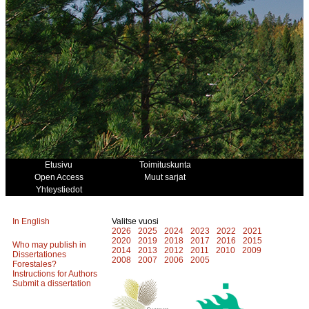
Etusivu
Toimituskunta
Open Access
Muut sarjat
Yhteystiedot
In English
Valitse vuosi
2026
2025
2024
2023
2022
2021
2020
2019
2018
2017
2016
2015
Who may publish in
2014
2013
2012
2011
2010
2009
Dissertationes
2008
2007
2006
2005
Forestales?
Instructions for Authors
Submit a dissertation