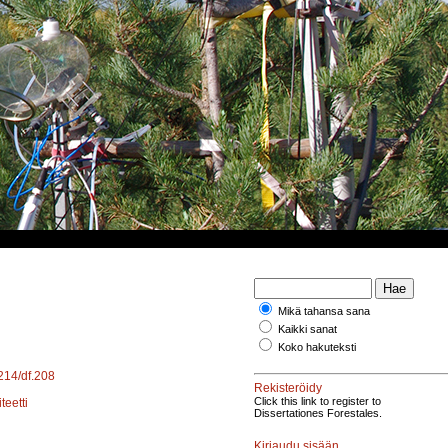
Mikä tahansa sana
Kaikki sanat
Koko hakuteksti
4214/df.208
Rekisteröidy
Click this link to register to
teetti
Dissertationes Forestales.
Kirjaudu sisään