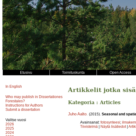
Etusivu
Toimituskunta
Open Access
In English
Artikkelit jotka sis
Who may publish in Dissertationes
Forestales?
Kategoria : Articles
Instructions for Authors
Submit a dissertation
Juho Aalto
.
(2015).
Seasonal and spatia
Valitse vuosi
Avainsanat:
fotosynteesi
;
ilmakem
2026
Tiivistelmä
|
Näytä lisätiedot
|
Arti
2025
2024