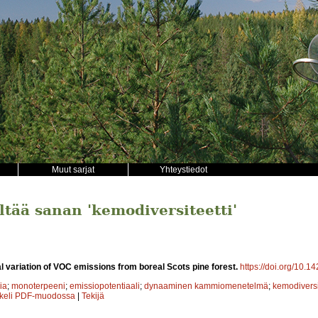
Muut sarjat
Yhteystiedot
ältää sanan 'kemodiversiteetti'
l variation of VOC emissions from boreal Scots pine forest.
https://doi.org/10.1
ia
;
monoterpeeni
;
emissiopotentiaali
;
dynaaminen kammiomenetelmä
;
kemodiversi
kkeli PDF-muodossa
|
Tekijä