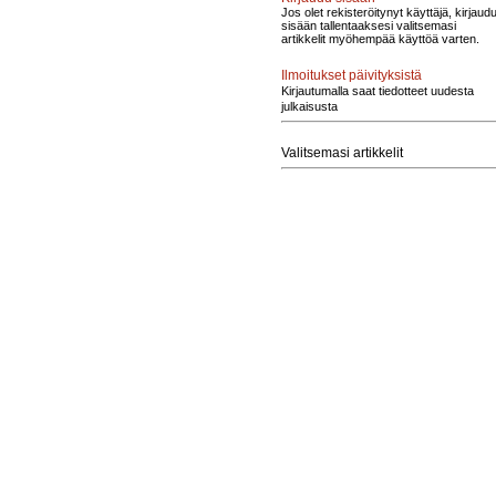
Jos olet rekisteröitynyt käyttäjä, kirjaud
sisään tallentaaksesi valitsemasi
artikkelit myöhempää käyttöä varten.
Ilmoitukset päivityksistä
Kirjautumalla saat tiedotteet uudesta
julkaisusta
Valitsemasi artikkelit