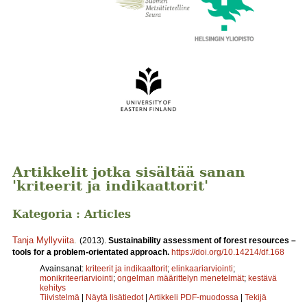
Artikkelit jotka sisältää sanan
'kriteerit ja indikaattorit'
Kategoria : Articles
Tanja Myllyviita
.
(2013).
Sustainability assessment of forest resources –
tools for a problem-orientated approach.
https://doi.org/10.14214/df.168
Avainsanat:
kriteerit ja indikaattorit
;
elinkaariarviointi
;
monikriteeriarviointi
;
ongelman määrittelyn menetelmät
;
kestävä
kehitys
Tiivistelmä
|
Näytä lisätiedot
|
Artikkeli PDF-muodossa
|
Tekijä