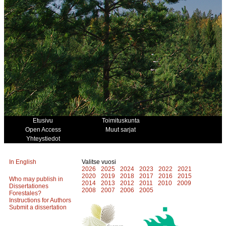
Etusivu
Toimituskunta
Open Access
Muut sarjat
Yhteystiedot
In English
Valitse vuosi
2026
2025
2024
2023
2022
2021
2020
2019
2018
2017
2016
2015
Who may publish in
2014
2013
2012
2011
2010
2009
Dissertationes
2008
2007
2006
2005
Forestales?
Instructions for Authors
Submit a dissertation