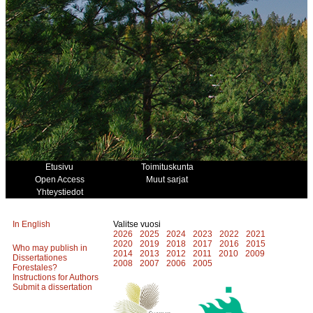
Etusivu
Toimituskunta
Open Access
Muut sarjat
Yhteystiedot
In English
Valitse vuosi
2026
2025
2024
2023
2022
2021
2020
2019
2018
2017
2016
2015
Who may publish in
2014
2013
2012
2011
2010
2009
Dissertationes
2008
2007
2006
2005
Forestales?
Instructions for Authors
Submit a dissertation