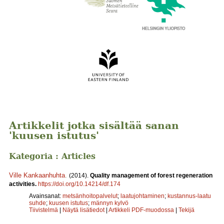
Artikkelit jotka sisältää sanan
'kuusen istutus'
Kategoria : Articles
Ville Kankaanhuhta
.
(2014).
Quality management of forest regeneration
activities.
https://doi.org/10.14214/df.174
Avainsanat:
metsänhoitopalvelut
;
laatujohtaminen
;
kustannus-laatu
suhde
;
kuusen istutus
;
männyn kylvö
Tiivistelmä
|
Näytä lisätiedot
|
Artikkeli PDF-muodossa
|
Tekijä