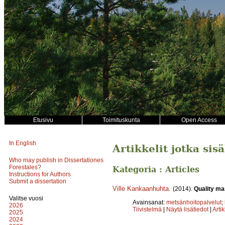
Etusivu
Toimituskunta
Open Access
In English
Artikkelit jotka si
Who may publish in Dissertationes
Forestales?
Kategoria : Articles
Instructions for Authors
Submit a dissertation
Ville Kankaanhuhta
.
(2014).
Quality ma
Valitse vuosi
Avainsanat:
metsänhoitopalvelut
;
2026
Tiivistelmä
|
Näytä lisätiedot
|
Arti
2025
2024