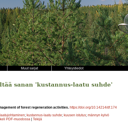
Muut sarjat
Yhteystiedot
sältää sanan 'kustannus-laatu suhde'
nagement of forest regeneration activities.
https://doi.org/10.14214/df.174
laatujohtaminen
;
kustannus-laatu suhde
;
kuusen istutus
;
männyn kylvö
kkeli PDF-muodossa
|
Tekijä