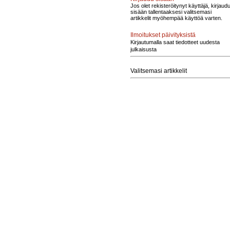
Jos olet rekisteröitynyt käyttäjä, kirjaud
sisään tallentaaksesi valitsemasi
artikkelit myöhempää käyttöä varten.
Ilmoitukset päivityksistä
Kirjautumalla saat tiedotteet uudesta
julkaisusta
Valitsemasi artikkelit