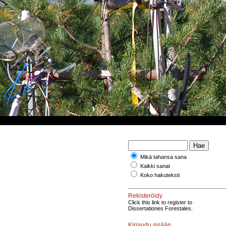
Mikä tahansa sana
Kaikki sanat
Koko hakuteksti
Rekisteröidy
Click this link to register to
Dissertationes Forestales.
Kirjaudu sisään