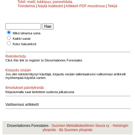
Tobit -malli
;
tukkipuu
;
paneelidata
Tiivistelmä
|
Näytä lisätiedot
|
Artikkeli PDF-muodossa
|
Tekijä
Mikä tahansa sana
Kaikki sanat
Koko hakuteksti
Rekisteröidy
Click this link to register to Dissertationes Forestales.
Kirjaudu sisään
Jos olet rekisteröitynyt käyttäjä, kirjaudu sisään tallentaaksesi valitsemasi artikkelit
myöhempää käyttöä varten.
Ilmoitukset päivityksistä
Kirjautumalla saat tiedotteet uudesta julkaisusta
Valitsemasi artikkelit
Dissertationes Forestales ·
Suomen Metsätieteellinen Seura ry.
·
Helsingin
yliopisto
·
Itä-Suomen yliopisto