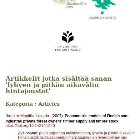
Artikkelit jotka sisältää sanan
'lyhyen ja pitkän aikavälin
hintajoustot'
Kategoria : Articles
Ibrahim Moulifla Favada
.
(2007).
Econometric models of Finnish non-
industrial private forest owners' timber supply and timber stock.
https://doi.org/10.14214/df.46
Avainsanat:
puun tarjonnan mallintaminen
;
lyhyen ja pitkän aikavälin
hintajoustot
;
osittaissopeutuminen
;
käänteinen hyperbolinen sini