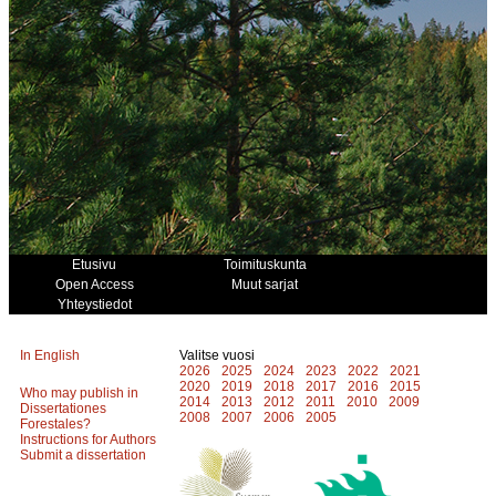
Etusivu
Toimituskunta
Open Access
Muut sarjat
Yhteystiedot
In English
Valitse vuosi
2026
2025
2024
2023
2022
2021
2020
2019
2018
2017
2016
2015
Who may publish in
2014
2013
2012
2011
2010
2009
Dissertationes
2008
2007
2006
2005
Forestales?
Instructions for Authors
Submit a dissertation