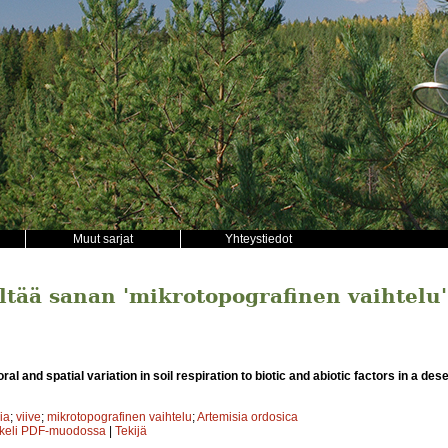
Muut sarjat
Yhteystiedot
ältää sanan 'mikrotopografinen vaihtelu'
l and spatial variation in soil respiration to biotic and abiotic factors in a de
ia
;
viive
;
mikrotopografinen vaihtelu
;
Artemisia ordosica
kkeli PDF-muodossa
|
Tekijä