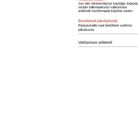
Jos olet rekisteröitynyt käyttäjä, kirjaud
sisään tallentaaksesi valitsemasi
artikkelit myöhempää käyttöä varten.
Ilmoitukset päivityksistä
Kirjautumalla saat tiedotteet uudesta
julkaisusta
Valitsemasi artikkelit