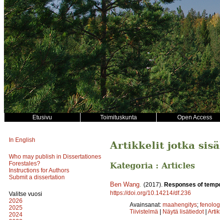
Etusivu
Toimituskunta
Open Access
In English
Artikkelit jotka sis
Who may publish in Dissertationes
Forestales?
Kategoria : Articles
Instructions for Authors
Submit a dissertation
Ben Wang
.
(2017).
Responses of tempora
https://doi.org/10.14214/df.236
Valitse vuosi
2026
Avainsanat:
maahengitys
;
fenolog
2025
Tiivistelmä
|
Näytä lisätiedot
|
Arti
2024