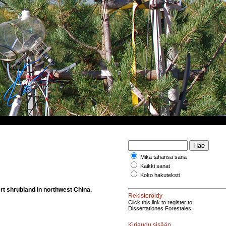
Mikä tahansa sana
Kaikki sanat
Koko hakuteksti
sert shrubland in northwest China.
Rekisteröidy
Click this link to register to
Dissertationes Forestales.
Kirjaudu sisään