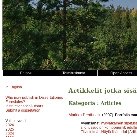
Etusivu
Toimituskunta
Open Access
In English
Artikkelit jotka sis
Who may publish in Dissertationes
Forestales?
Kategoria : Articles
Instructions for Authors
Submit a dissertation
Markku Penttinen
.
(2007).
Portfolio ma
Valitse vuosi
Avainsanat:
nykyaikainen sijoitus
2026
sijoitussuoton komponentit
;
edull
2025
Tiivistelmä
|
Näytä lisätiedot
|
Arti
2024