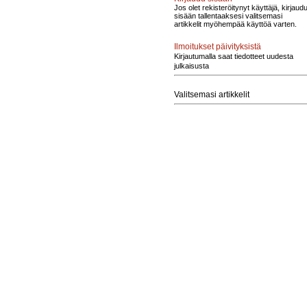
Jos olet rekisteröitynyt käyttäjä, kirjaud
sisään tallentaaksesi valitsemasi
artikkelit myöhempää käyttöä varten.
Ilmoitukset päivityksistä
Kirjautumalla saat tiedotteet uudesta
julkaisusta
Valitsemasi artikkelit