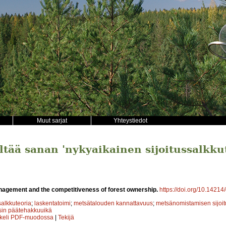
Muut sarjat
Yhteystiedot
ältää sanan 'nykyaikainen sijoitussalkku
nagement and the competitiveness of forest ownership.
https://doi.org/10.14214/
salkkuteoria
;
laskentatoimi
;
metsätalouden kannattavuus
;
metsänomistamisen sijoit
isin päätehakkuuikä
kkeli PDF-muodossa
|
Tekijä