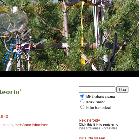
teoria'
Mikä tahansa sana
Kaikki sanat
Koko hakuteksti
df.43
Rekisteröidy
Click this link to register to
ustuotto
;
metsänomistamisen
Dissertationes Forestales.
Kirjaudu sisään