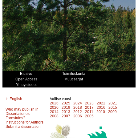
Etusivu
Toimituskunta
Open Access
Muut sarjat
Yhteystiedot
In English
Valitse vuosi
2026
2025
2024
2023
2022
2021
2020
2019
2018
2017
2016
2015
Who may publish in
2014
2013
2012
2011
2010
2009
Dissertationes
2008
2007
2006
2005
Forestales?
Instructions for Authors
Submit a dissertation