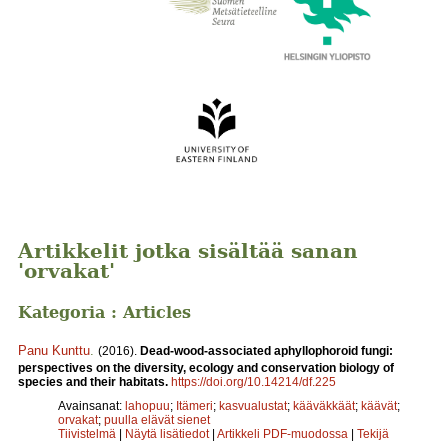
Artikkelit jotka sisältää sanan
'orvakat'
Kategoria : Articles
Panu Kunttu
.
(2016).
Dead-wood-associated aphyllophoroid fungi:
perspectives on the diversity, ecology and conservation biology of
species and their habitats.
https://doi.org/10.14214/df.225
Avainsanat:
lahopuu
;
Itämeri
;
kasvualustat
;
kääväkkäät
;
käävät
;
orvakat
;
puulla elävät sienet
Tiivistelmä
|
Näytä lisätiedot
|
Artikkeli PDF-muodossa
|
Tekijä