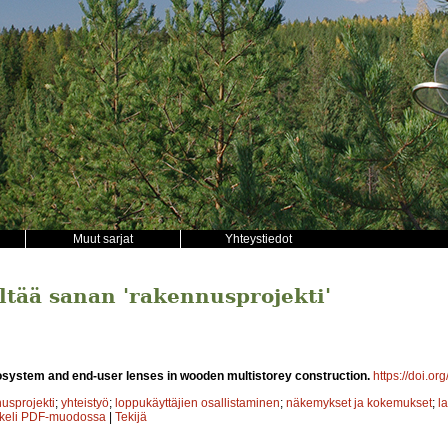
Muut sarjat
Yhteystiedot
ältää sanan 'rakennusprojekti'
system and end-user lenses in wooden multistorey construction.
https://doi.or
usprojekti
;
yhteistyö
;
loppukäyttäjien osallistaminen
;
näkemykset ja kokemukset
;
l
kkeli PDF-muodossa
|
Tekijä