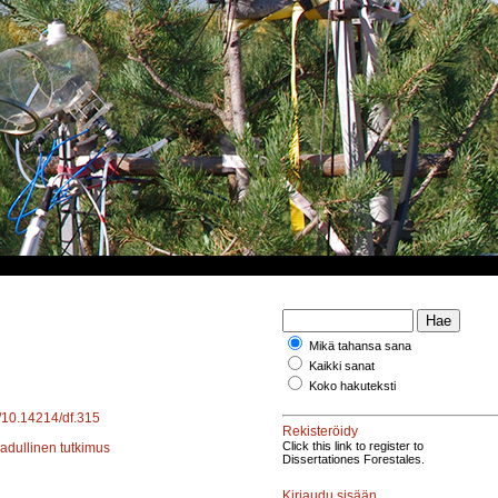
Mikä tahansa sana
Kaikki sanat
Koko hakuteksti
g/10.14214/df.315
Rekisteröidy
Click this link to register to
aadullinen tutkimus
Dissertationes Forestales.
Kirjaudu sisään