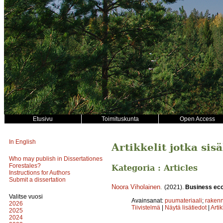
Etusivu
Toimituskunta
Open Access
In English
Artikkelit jotka sis
Who may publish in Dissertationes
Forestales?
Kategoria : Articles
Instructions for Authors
Submit a dissertation
Noora Viholainen
.
(2021).
Business eco
Valitse vuosi
Avainsanat:
puumateriaali
;
rakenn
2026
Tiivistelmä
|
Näytä lisätiedot
|
Arti
2025
2024