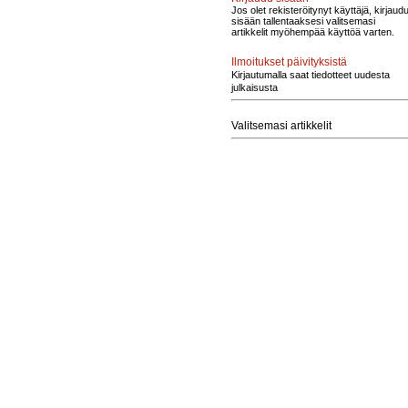
Jos olet rekisteröitynyt käyttäjä, kirjaud
sisään tallentaaksesi valitsemasi
artikkelit myöhempää käyttöä varten.
Ilmoitukset päivityksistä
Kirjautumalla saat tiedotteet uudesta
julkaisusta
Valitsemasi artikkelit