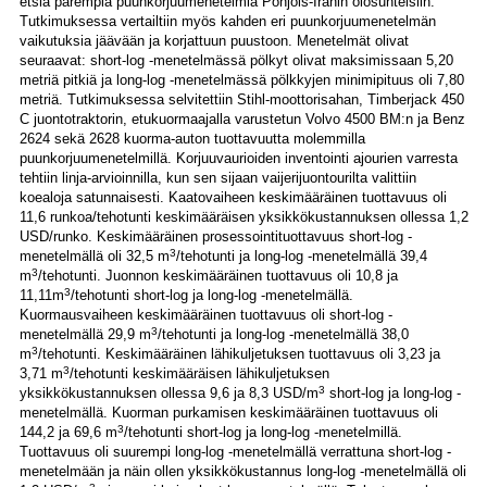
etsiä parempia puunkorjuumenetelmiä Pohjois-Iranin olosuhteisiin.
Tutkimuksessa vertailtiin myös kahden eri puunkorjuumenetelmän
vaikutuksia jäävään ja korjattuun puustoon. Menetelmät olivat
seuraavat: short-log -menetelmässä pölkyt olivat maksimissaan 5,20
metriä pitkiä ja long-log -menetelmässä pölkkyjen minimipituus oli 7,80
metriä. Tutkimuksessa selvitettiin Stihl-moottorisahan, Timberjack 450
C juontotraktorin, etukuormaajalla varustetun Volvo 4500 BM:n ja Benz
2624 sekä 2628 kuorma-auton tuottavuutta molemmilla
puunkorjuumenetelmillä. Korjuuvaurioiden inventointi ajourien varresta
tehtiin linja-arvioinnilla, kun sen sijaan vaijerijuontourilta valittiin
koealoja satunnaisesti. Kaatovaiheen keskimääräinen tuottavuus oli
11,6 runkoa/tehotunti keskimääräisen yksikkökustannuksen ollessa 1,2
USD/runko. Keskimääräinen prosessointituottavuus short-log -
3
menetelmällä oli 32,5 m
/tehotunti ja long-log -menetelmällä 39,4
3
m
/tehotunti. Juonnon keskimääräinen tuottavuus oli 10,8 ja
3
11,11m
/tehotunti short-log ja long-log -menetelmällä.
Kuormausvaiheen keskimääräinen tuottavuus oli short-log -
3
menetelmällä 29,9 m
/tehotunti ja long-log -menetelmällä 38,0
3
m
/tehotunti. Keskimääräinen lähikuljetuksen tuottavuus oli 3,23 ja
3
3,71 m
/tehotunti keskimääräisen lähikuljetuksen
3
yksikkökustannuksen ollessa 9,6 ja 8,3 USD/m
short-log ja long-log -
menetelmällä. Kuorman purkamisen keskimääräinen tuottavuus oli
3
144,2 ja 69,6 m
/tehotunti short-log ja long-log -menetelmillä.
Tuottavuus oli suurempi long-log -menetelmällä verrattuna short-log -
menetelmään ja näin ollen yksikkökustannus long-log -menetelmällä oli