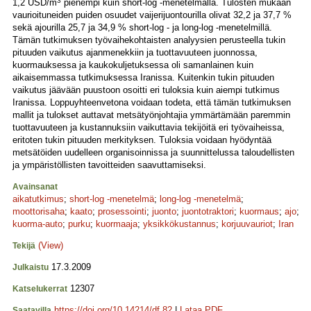
3
1,2 USD/m
pienempi kuin short-log -menetelmällä. Tulosten mukaan
vaurioituneiden puiden osuudet vaijerijuontourilla olivat 32,2 ja 37,7 %
sekä ajourilla 25,7 ja 34,9 % short-log - ja long-log -menetelmillä.
Tämän tutkimuksen työvaihekohtaisten analyysien perusteella tukin
pituuden vaikutus ajanmenekkiin ja tuottavuuteen juonnossa,
kuormauksessa ja kaukokuljetuksessa oli samanlainen kuin
aikaisemmassa tutkimuksessa Iranissa. Kuitenkin tukin pituuden
vaikutus jäävään puustoon osoitti eri tuloksia kuin aiempi tutkimus
Iranissa. Loppuyhteenvetona voidaan todeta, että tämän tutkimuksen
mallit ja tulokset auttavat metsätyönjohtajia ymmärtämään paremmin
tuottavuuteen ja kustannuksiin vaikuttavia tekijöitä eri työvaiheissa,
eritoten tukin pituuden merkityksen. Tuloksia voidaan hyödyntää
metsätöiden uudelleen organisoinnissa ja suunnittelussa taloudellisten
ja ympäristöllisten tavoitteiden saavuttamiseksi.
Avainsanat
aikatutkimus
;
short-log -menetelmä
;
long-log -menetelmä
;
moottorisaha
;
kaato
;
prosessointi
;
juonto
;
juontotraktori
;
kuormaus
;
ajo
;
kuorma-auto
;
purku
;
kuormaaja
;
yksikkökustannus
;
korjuuvauriot
;
Iran
(View)
Tekijä
17.3.2009
Julkaistu
12307
Katselukerrat
https://doi.org/10.14214/df.82
|
Lataa PDF
Saatavilla