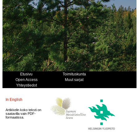
Etusivu
Toimituskunta
Open Access
Muut sarjat
Yhteystiedot
In English
Artikkelin koko teksti on
saatavilla vain PDF-
formaatissa.