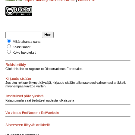
Mikä tahansa sana
Kaikki sanat
Koko hakuteksti
Rekisteröidy
Click this link to register to Dissertationes Forestales.
Kirjaudu sisään
Jos olet rekisteröitynyt käyttäjä, kirjaudu sisään tallentaaksesi valitsemasi artikkelit
myöhempää käyttöä varten.
Ilmoitukset päivityksistä
Kirjautumalla saat tiedotteet uudesta julkaisusta
Vie viittaus EndNoteen / RefWorksiin
Aiheeseen liittyvät artikkelit