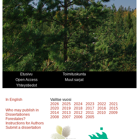
Etusivu
Toimituskunta
Open Access
Muut sarjat
Yhteystiedot
In English
Valitse vuosi
2026
2025
2024
2023
2022
2021
2020
2019
2018
2017
2016
2015
Who may publish in
2014
2013
2012
2011
2010
2009
Dissertationes
2008
2007
2006
2005
Forestales?
Instructions for Authors
Submit a dissertation