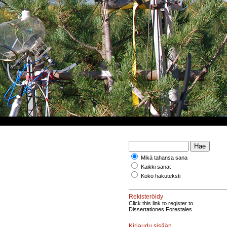
Mikä tahansa sana
Kaikki sanat
Koko hakuteksti
Rekisteröidy
Click this link to register to
Dissertationes Forestales.
Kirjaudu sisään