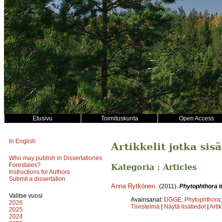
Etusivu
Toimituskunta
Open Access
In English
Artikkelit jotka sis
Who may publish in Dissertationes
Forestales?
Kategoria : Articles
Instructions for Authors
Submit a dissertation
Anna Rytkönen
.
(2011).
Phytophthora
i
Valitse vuosi
Avainsanat:
DGGE
;
Phytophthora
2026
Tiivistelmä
|
Näytä lisätiedot
|
Arti
2025
2024