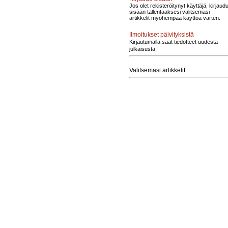
Jos olet rekisteröitynyt käyttäjä, kirjaud
sisään tallentaaksesi valitsemasi
artikkelit myöhempää käyttöä varten.
Ilmoitukset päivityksistä
Kirjautumalla saat tiedotteet uudesta
julkaisusta
Valitsemasi artikkelit