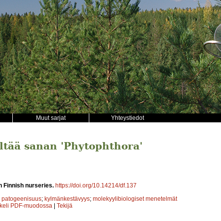
Muut sarjat
Yhteystiedot
ältää sanan 'Phytophthora'
n Finnish nurseries.
https://doi.org/10.14214/df.137
;
patogeenisuus
;
kylmänkestävyys
;
molekyylibiologiset menetelmät
kkeli PDF-muodossa
|
Tekijä