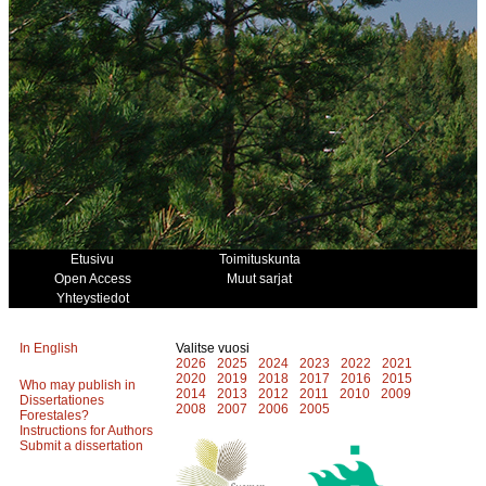
Etusivu
Toimituskunta
Open Access
Muut sarjat
Yhteystiedot
In English
Valitse vuosi
2026
2025
2024
2023
2022
2021
2020
2019
2018
2017
2016
2015
Who may publish in
2014
2013
2012
2011
2010
2009
Dissertationes
2008
2007
2006
2005
Forestales?
Instructions for Authors
Submit a dissertation