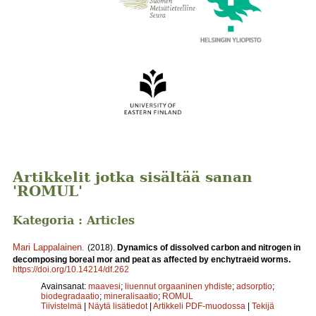
Artikkelit jotka sisältää sanan
'ROMUL'
Kategoria : Articles
Mari Lappalainen
.
(2018).
Dynamics of dissolved carbon and nitrogen in
decomposing boreal mor and peat as affected by enchytraeid worms.
https://doi.org/10.14214/df.262
Avainsanat:
maavesi
;
liuennut orgaaninen yhdiste
;
adsorptio
;
biodegradaatio
;
mineralisaatio
;
ROMUL
Tiivistelmä
|
Näytä lisätiedot
|
Artikkeli PDF-muodossa
|
Tekijä