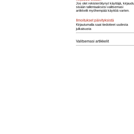
Jos olet rekisteröitynyt käyttäjä, kirjaud
sisään tallentaaksesi valitsemasi
artikkelit myöhempää käyttöä varten.
Ilmoitukset päivityksistä
Kirjautumalla saat tiedotteet uudesta
julkaisusta
Valitsemasi artikkelit