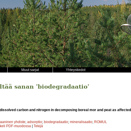
Muut sarjat
Yhteystiedot
ältää sanan 'biodegradaatio'
dissolved carbon and nitrogen in decomposing boreal mor and peat as affecte
gaaninen yhdiste
;
adsorptio
;
biodegradaatio
;
mineralisaatio
;
ROMUL
kkeli PDF-muodossa
|
Tekijä