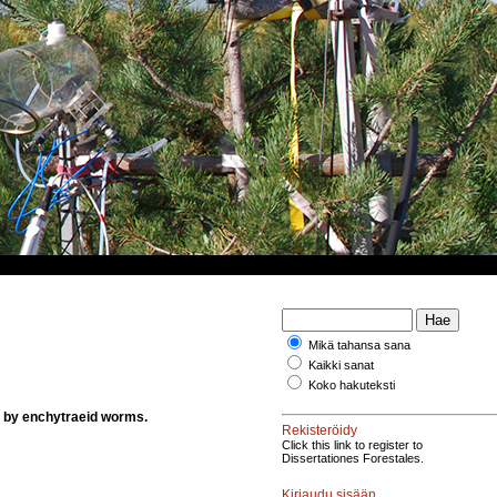
Mikä tahansa sana
Kaikki sanat
Koko hakuteksti
d by enchytraeid worms.
Rekisteröidy
Click this link to register to
Dissertationes Forestales.
Kirjaudu sisään