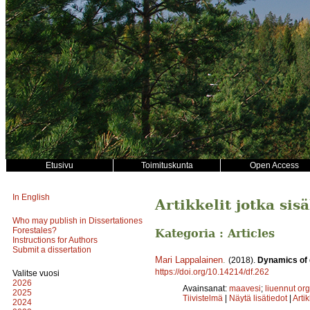
Etusivu
Toimituskunta
Open Access
In English
Artikkelit jotka sis
Who may publish in Dissertationes
Forestales?
Kategoria : Articles
Instructions for Authors
Submit a dissertation
Mari Lappalainen
.
(2018).
Dynamics of 
https://doi.org/10.14214/df.262
Valitse vuosi
2026
Avainsanat:
maavesi
;
liuennut or
2025
Tiivistelmä
|
Näytä lisätiedot
|
Arti
2024