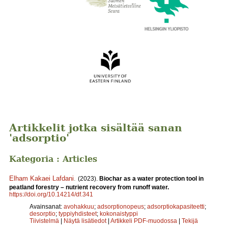
Artikkelit jotka sisältää sanan
'adsorptio'
Kategoria : Articles
Elham Kakaei Lafdani
.
(2023).
Biochar as a water protection tool in
peatland forestry – nutrient recovery from runoff water.
https://doi.org/10.14214/df.341
Avainsanat:
avohakkuu
;
adsorptionopeus
;
adsorptiokapasiteetti
;
desorptio
;
typpiyhdisteet
;
kokonaistyppi
Tiivistelmä
|
Näytä lisätiedot
|
Artikkeli PDF-muodossa
|
Tekijä