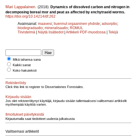
Mari Lappalainen
.
(2018).
Dynamics of dissolved carbon and nitrogen in
decomposing boreal mor and peat as affected by enchytraeid worms.
https://doi.org/10.14214/df.262
Avainsanat:
maavesi
;
liuennut orgaaninen yhdiste
;
adsorptio
;
biodegradaatio
;
mineralisaatio
;
ROMUL
Tiivistelmä
|
Näytä lisätiedot
|
Artikkeli PDF-muodossa
|
Tekijä
Mikä tahansa sana
Kaikki sanat
Koko hakuteksti
Rekisteröidy
Click this link to register to Dissertationes Forestales.
Kirjaudu sisään
Jos olet rekisteröitynyt käyttäjä, kirjaudu sisään tallentaaksesi valitsemasi artikkelit
myöhempää käyttöä varten.
Ilmoitukset päivityksistä
Kirjautumalla saat tiedotteet uudesta julkaisusta
Valitsemasi artikkelit