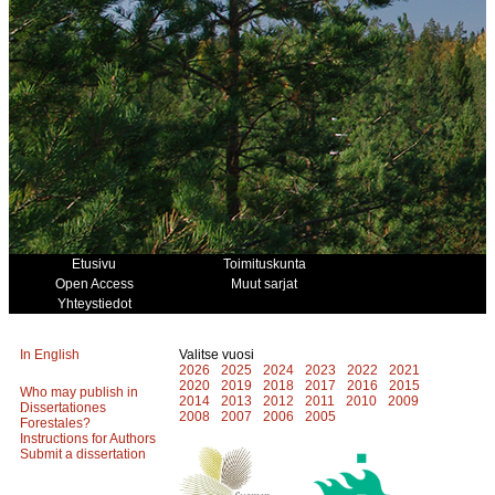
Etusivu
Toimituskunta
Open Access
Muut sarjat
Yhteystiedot
In English
Valitse vuosi
2026
2025
2024
2023
2022
2021
2020
2019
2018
2017
2016
2015
Who may publish in
2014
2013
2012
2011
2010
2009
Dissertationes
2008
2007
2006
2005
Forestales?
Instructions for Authors
Submit a dissertation