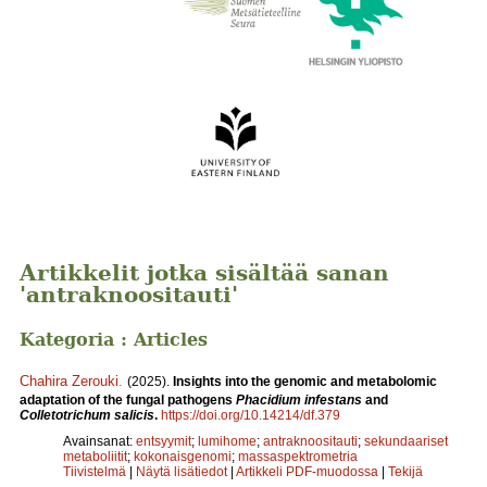
Artikkelit jotka sisältää sanan
'antraknoositauti'
Kategoria : Articles
Chahira Zerouki
.
(2025).
Insights into the genomic and metabolomic
adaptation of the fungal pathogens
Phacidium infestans
and
Colletotrichum salicis
.
https://doi.org/10.14214/df.379
Avainsanat:
entsyymit
;
lumihome
;
antraknoositauti
;
sekundaariset
metaboliitit
;
kokonaisgenomi
;
massaspektrometria
Tiivistelmä
|
Näytä lisätiedot
|
Artikkeli PDF-muodossa
|
Tekijä