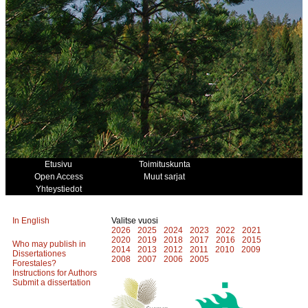
Etusivu
Toimituskunta
Open Access
Muut sarjat
Yhteystiedot
In English
Valitse vuosi
2026
2025
2024
2023
2022
2021
2020
2019
2018
2017
2016
2015
Who may publish in
2014
2013
2012
2011
2010
2009
Dissertationes
2008
2007
2006
2005
Forestales?
Instructions for Authors
Submit a dissertation