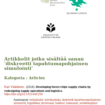
Artikkelit jotka sisältää sanan
'diskreetti tapahtumapohjainen
simulointi'
Kategoria : Articles
Kari Väätäinen
.
(2018).
Developing forest chips supply chains by
redesigning supply operations and logistics.
https://doi.org/10.14214/df.250
Avainsanat:
metsähake
;
toimitusketju
;
diskreetti tapahtumapohjainen
simulointi
;
logistiikka
;
terminaali
;
hakkuri
;
hakeauto
;
vesitiekuljetus