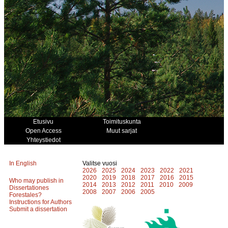
Etusivu
Toimituskunta
Open Access
Muut sarjat
Yhteystiedot
In English
Valitse vuosi
2026
2025
2024
2023
2022
2021
2020
2019
2018
2017
2016
2015
Who may publish in
2014
2013
2012
2011
2010
2009
Dissertationes
2008
2007
2006
2005
Forestales?
Instructions for Authors
Submit a dissertation