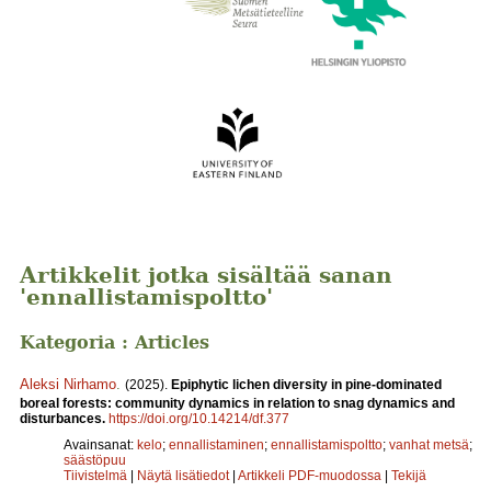
Artikkelit jotka sisältää sanan
'ennallistamispoltto'
Kategoria : Articles
Aleksi Nirhamo
.
(2025).
Epiphytic lichen diversity in pine-dominated
boreal forests: community dynamics in relation to snag dynamics and
disturbances.
https://doi.org/10.14214/df.377
Avainsanat:
kelo
;
ennallistaminen
;
ennallistamispoltto
;
vanhat metsä
;
säästöpuu
Tiivistelmä
|
Näytä lisätiedot
|
Artikkeli PDF-muodossa
|
Tekijä