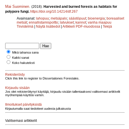
Mai Suominen
.
(2018).
Harvested and burned forests as habitats for
polypore fungi.
https://doi.org/10.14214/df.267
Avainsanat:
lahopuu
;
metsäpalo
;
säästöpuut
;
bioenergia
;
boreaaliset
metsät
;
ennallistamispoltto
;
latvukset
;
kannot
;
vanha maapuu
Tiivistelmä
|
Näytä lisätiedot
|
Artikkeli PDF-muodossa
|
Tekijä
Mikä tahansa sana
Kaikki sanat
Koko hakuteksti
Rekisteröidy
Click this link to register to Dissertationes Forestales.
Kirjaudu sisään
Jos olet rekisteröitynyt käyttäjä, kirjaudu sisään tallentaaksesi valitsemasi artikkelit
myöhempää käyttöä varten.
Ilmoitukset päivityksistä
Kirjautumalla saat tiedotteet uudesta julkaisusta
Valitsemasi artikkelit