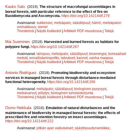
Kauko Salo
.
(2019).
The structure of macrofungal assemblages in
boreal forests, with particular reference to the effect of fire on
Basidiomycota and Ascomycota.
https://doi.org/10.14214/df.279
Avainsanat:
sukkessio
;
metsäpalo
;
säästöpuut
;
häiriö
;
metsäpalon
voimakkuus
;
sienet
Tiivistelmä
|
Näytä lisätiedot
|
Artikkeli PDF-muodossa
|
Tekijä
Mai Suominen
.
(2018).
Harvested and burned forests as habitats for
polypore fungi.
https://doi.org/10.14214/df.267
Avainsanat:
lahopuu
;
metsäpalo
;
säästöpuut
;
bioenergia
;
boreaaliset
metsät
;
ennallistamispoltto
;
latvukset
;
kannot
;
vanha maapuu
Tiivistelmä
|
Näytä lisätiedot
|
Artikkeli PDF-muodossa
|
Tekijä
Antonio Rodríguez
.
(2018).
Promoting biodiversity and ecosystem
services in managed boreal forests through disturbance-mediated
functional heterogeneity.
https://doi.org/10.14214/df.266
Avainsanat:
metsäpalo
;
säästöpuut
;
biologinen pysyvyys
;
metsävarvut
;
pölytys
;
biologinen tuholaistorjunta
Tiivistelmä
|
Näytä lisätiedot
|
Artikkeli PDF-muodossa
|
Tekijä
Osmo Heikkala
.
(2016).
Emulation of natural disturbances and the
maintenance of biodiversity in managed boreal forests: the effects of
prescribed fire and retention forestry on insect assemblages.
https://doi.org/10.14214/df.222
Avainsanat:
pitkän ajan vaikutukset
;
säästöpuudynamiikka
;