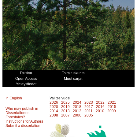
Etusivu
Toimituskunta
Open Access
Muut sarjat
Yhteystiedot
In English
Valitse vuosi
2026
2025
2024
2023
2022
2021
2020
2019
2018
2017
2016
2015
Who may publish in
2014
2013
2012
2011
2010
2009
Dissertationes
2008
2007
2006
2005
Forestales?
Instructions for Authors
Submit a dissertation