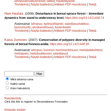
lahopuukovakuoriaiset
;
latikat
;
maakiitäjäiset
Tiivistelmä
|
Näytä lisätiedot
|
Artikkeli PDF-muodossa
|
Tekijä
Harri Hautala
.
(2008).
Disturbance in boreal spruce forest – immediate
dynamics from stand to understorey level.
https://doi.org/10.14214/df.74
Avainsanat:
lahopuu
;
epiksyylilajisto
;
säästöpuuhakkuu
;
kasvumuoto
;
aluskasvillisuus
;
tuulenkaato
Tiivistelmä
|
Näytä lisätiedot
|
Artikkeli PDF-muodossa
|
Tekijä
Kaisa Junninen
.
(2007).
Conservation of polypore diversity in managed
forests of boreal Fennoscandia.
https://doi.org/10.14214/df.39
Avainsanat:
lahopuu
;
luonnon monimuotoisuus
;
metsälakikohteet
;
metsäpalo
;
metsäsukkessio
;
säästöpuut
Tiivistelmä
|
Näytä lisätiedot
|
Artikkeli PDF-muodossa
|
Tekijä
Mikä tahansa sana
Kaikki sanat
Koko hakuteksti
Rekisteröidy
Click this link to register to Dissertationes Forestales.
Kirjaudu sisään