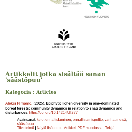
Artikkelit jotka sisältää sanan
'säästöpuu'
Kategoria : Articles
Aleksi Nirhamo
.
(2025).
Epiphytic lichen diversity in pine-dominated
boreal forests: community dynamics in relation to snag dynamics and
disturbances.
https://doi.org/10.14214/df.377
Avainsanat:
kelo
;
ennallistaminen
;
ennallistamispoltto
;
vanhat metsä
;
säästöpuu
Tiivistelmä
|
Näytä lisätiedot
|
Artikkeli PDF-muodossa
|
Tekijä