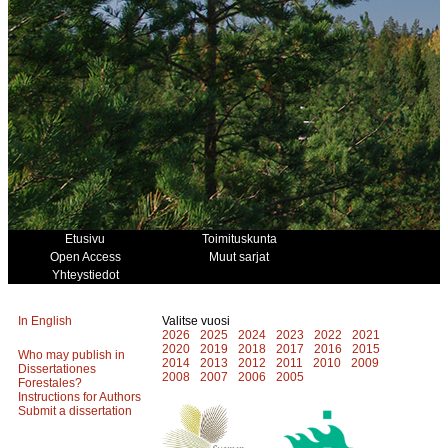
Etusivu
Toimituskunta
Open Access
Muut sarjat
Yhteystiedot
In English
Valitse vuosi
2026
2025
2024
2023
2022
2021
2020
2019
2018
2017
2016
2015
Who may publish in
2014
2013
2012
2011
2010
2009
Dissertationes
2008
2007
2006
2005
Forestales?
Instructions for Authors
Submit a dissertation