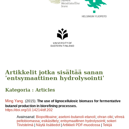
Artikkelit jotka sisältää sanan
'entsymaattinen hydrolysointi'
Kategoria : Articles
Ming Yang
.
(2015).
The use of lignocellulosic biomass for fermentative
butanol production in biorefining processes.
https://doi.org/10.14214/df.202
Avainsanat:
Biopolttoaine
;
asetoni-butanoli-etanoli
;
ohran olki
;
vihreä
peltobiomassa
;
esikäsittely
;
entsymaattinen hydrolysointi
;
sokeri
Tiivistelmä
|
Näytä lisätiedot
|
Artikkeli PDF-muodossa
|
Tekijä