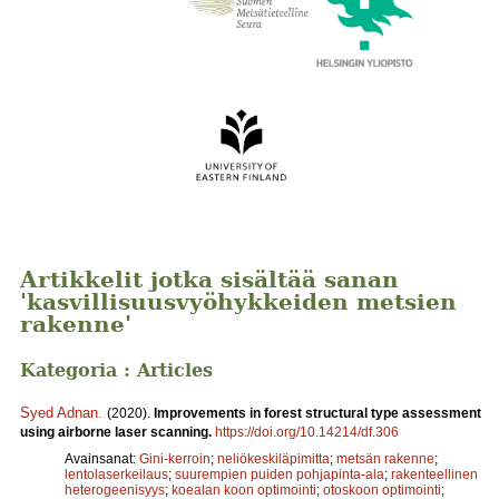
Artikkelit jotka sisältää sanan
'kasvillisuusvyöhykkeiden metsien
rakenne'
Kategoria : Articles
Syed Adnan
.
(2020).
Improvements in forest structural type assessment
using airborne laser scanning.
https://doi.org/10.14214/df.306
Avainsanat:
Gini-kerroin
;
neliökeskiläpimitta
;
metsän rakenne
;
lentolaserkeilaus
;
suurempien puiden pohjapinta-ala
;
rakenteellinen
heterogeenisyys
;
koealan koon optimointi
;
otoskoon optimointi
;