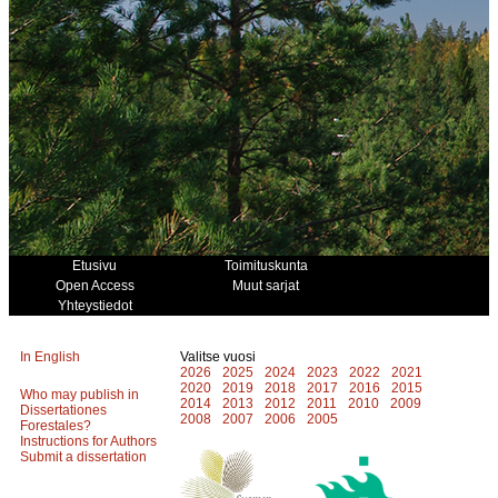
Etusivu
Toimituskunta
Open Access
Muut sarjat
Yhteystiedot
In English
Valitse vuosi
2026
2025
2024
2023
2022
2021
2020
2019
2018
2017
2016
2015
Who may publish in
2014
2013
2012
2011
2010
2009
Dissertationes
2008
2007
2006
2005
Forestales?
Instructions for Authors
Submit a dissertation