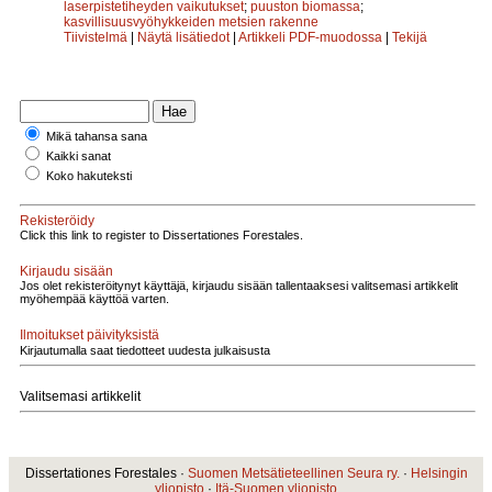
laserpistetiheyden vaikutukset
;
puuston biomassa
;
kasvillisuusvyöhykkeiden metsien rakenne
Tiivistelmä
|
Näytä lisätiedot
|
Artikkeli PDF-muodossa
|
Tekijä
Mikä tahansa sana
Kaikki sanat
Koko hakuteksti
Rekisteröidy
Click this link to register to Dissertationes Forestales.
Kirjaudu sisään
Jos olet rekisteröitynyt käyttäjä, kirjaudu sisään tallentaaksesi valitsemasi artikkelit
myöhempää käyttöä varten.
Ilmoitukset päivityksistä
Kirjautumalla saat tiedotteet uudesta julkaisusta
Valitsemasi artikkelit
Dissertationes Forestales ·
Suomen Metsätieteellinen Seura ry.
·
Helsingin
yliopisto
·
Itä-Suomen yliopisto