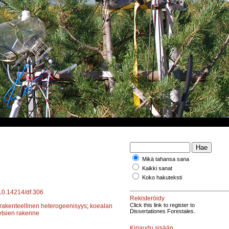
Mikä tahansa sana
Kaikki sanat
Koko hakuteksti
/10.14214/df.306
Rekisteröidy
Click this link to register to
rakenteellinen heterogeenisyys
;
koealan
Dissertationes Forestales.
etsien rakenne
Kirjaudu sisään