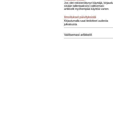
Jos olet rekisteröitynyt käyttäjä, kirjaud
sisään tallentaaksesi valitsemasi
artikkelit myöhempää käyttöä varten.
Ilmoitukset päivityksistä
Kirjautumalla saat tiedotteet uudesta
julkaisusta
Valitsemasi artikkelit