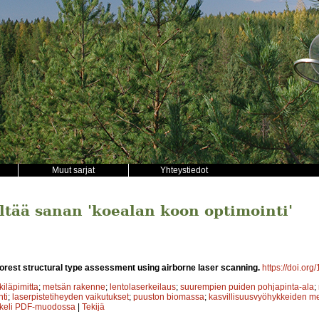
Muut sarjat
Yhteystiedot
ältää sanan 'koealan koon optimointi'
orest structural type assessment using airborne laser scanning.
https://doi.org
kiläpimitta
;
metsän rakenne
;
lentolaserkeilaus
;
suurempien puiden pohjapinta-ala
;
ti
;
laserpistetiheyden vaikutukset
;
puuston biomassa
;
kasvillisuusvyöhykkeiden m
kkeli PDF-muodossa
|
Tekijä