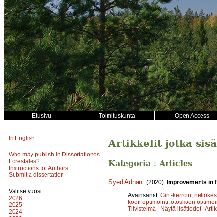
Etusivu
Toimituskunta
Open Access
In English
Artikkelit jotka sis
Who may publish in Dissertationes
Forestales?
Kategoria : Articles
Instructions for Authors
Submit a dissertation
Syed Adnan
.
(2020).
Improvements in f
Valitse vuosi
Avainsanat:
Gini-kerroin
;
neliökes
2026
koon optimointi
;
otoskoon optimoin
2025
Tiivistelmä
|
Näytä lisätiedot
|
Arti
2024