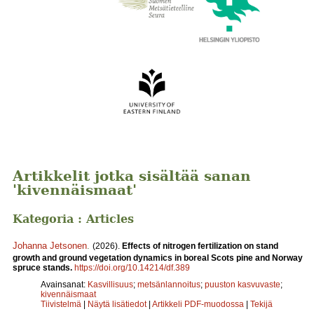
Artikkelit jotka sisältää sanan
'kivennäismaat'
Kategoria : Articles
Johanna Jetsonen
.
(2026).
Effects of nitrogen fertilization on stand
growth and ground vegetation dynamics in boreal Scots pine and Norway
spruce stands.
https://doi.org/10.14214/df.389
Avainsanat:
Kasvillisuus
;
metsänlannoitus
;
puuston kasvuvaste
;
kivennäismaat
Tiivistelmä
|
Näytä lisätiedot
|
Artikkeli PDF-muodossa
|
Tekijä