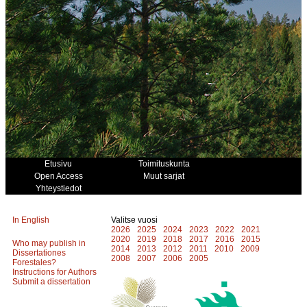
Etusivu
Toimituskunta
Open Access
Muut sarjat
Yhteystiedot
In English
Valitse vuosi
2026
2025
2024
2023
2022
2021
2020
2019
2018
2017
2016
2015
Who may publish in
2014
2013
2012
2011
2010
2009
Dissertationes
2008
2007
2006
2005
Forestales?
Instructions for Authors
Submit a dissertation