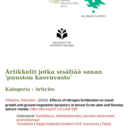
Artikkelit jotka sisältää sanan
'puuston kasvuvaste'
Kategoria : Articles
Johanna Jetsonen
.
(2026).
Effects of nitrogen fertilization on stand
growth and ground vegetation dynamics in boreal Scots pine and Norway
spruce stands.
https://doi.org/10.14214/df.389
Avainsanat:
Kasvillisuus
;
metsänlannoitus
;
puuston kasvuvaste
;
kivennäismaat
Tiivistelmä
|
Näytä lisätiedot
|
Artikkeli PDF-muodossa
|
Tekijä