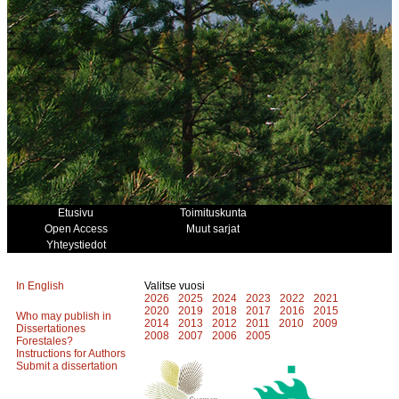
Etusivu
Toimituskunta
Open Access
Muut sarjat
Yhteystiedot
In English
Valitse vuosi
2026
2025
2024
2023
2022
2021
2020
2019
2018
2017
2016
2015
Who may publish in
2014
2013
2012
2011
2010
2009
Dissertationes
2008
2007
2006
2005
Forestales?
Instructions for Authors
Submit a dissertation