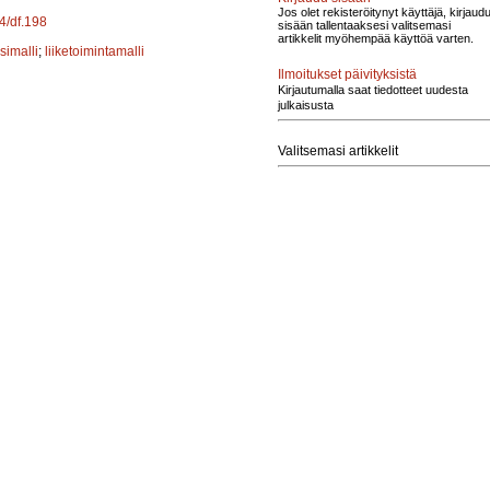
Jos olet rekisteröitynyt käyttäjä, kirjaud
14/df.198
sisään tallentaaksesi valitsemasi
artikkelit myöhempää käyttöä varten.
simalli
;
liiketoimintamalli
Ilmoitukset päivityksistä
Kirjautumalla saat tiedotteet uudesta
julkaisusta
Valitsemasi artikkelit