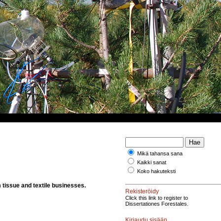
Mikä tahansa sana
Kaikki sanat
Koko hakuteksti
 tissue and textile businesses.
Rekisteröidy
Click this link to register to
Dissertationes Forestales.
Kirjaudu sisään