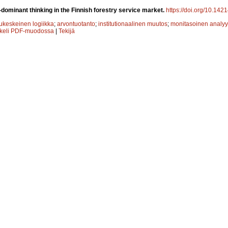
dominant thinking in the Finnish forestry service market.
https://doi.org/10.142
ukeskeinen logiikka
;
arvontuotanto
;
institutionaalinen muutos
;
monitasoinen analyy
kkeli PDF-muodossa
|
Tekijä