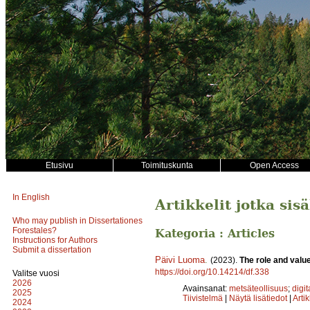
Etusivu
Toimituskunta
Open Access
In English
Artikkelit jotka sis
Who may publish in Dissertationes
Forestales?
Kategoria : Articles
Instructions for Authors
Submit a dissertation
Päivi Luoma
.
(2023).
The role and value
https://doi.org/10.14214/df.338
Valitse vuosi
2026
Avainsanat:
metsäteollisuus
;
digit
2025
Tiivistelmä
|
Näytä lisätiedot
|
Arti
2024