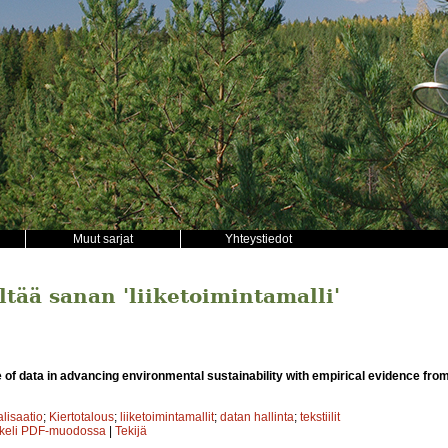
Muut sarjat
Yhteystiedot
ältää sanan 'liiketoimintamalli'
 of data in advancing environmental sustainability with empirical evidence from
alisaatio
;
Kiertotalous
;
liiketoimintamallit
;
datan hallinta
;
tekstiilit
kkeli PDF-muodossa
|
Tekijä