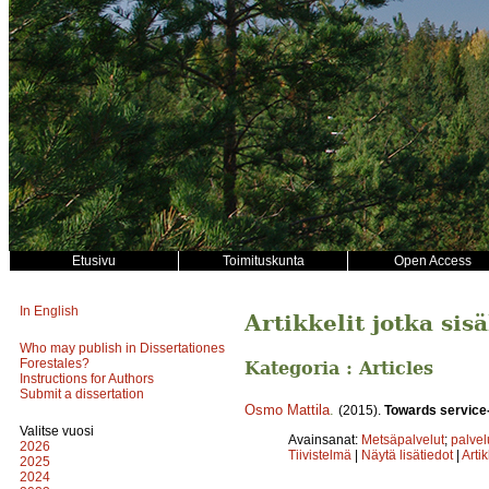
Etusivu
Toimituskunta
Open Access
In English
Artikkelit jotka sis
Who may publish in Dissertationes
Forestales?
Kategoria : Articles
Instructions for Authors
Submit a dissertation
Osmo Mattila
.
(2015).
Towards service-
Valitse vuosi
Avainsanat:
Metsäpalvelut
;
palvel
2026
Tiivistelmä
|
Näytä lisätiedot
|
Arti
2025
2024