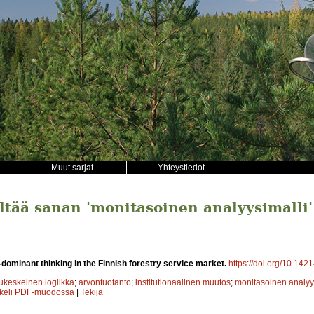
Muut sarjat
Yhteystiedot
ältää sanan 'monitasoinen analyysimalli'
dominant thinking in the Finnish forestry service market.
https://doi.org/10.142
ukeskeinen logiikka
;
arvontuotanto
;
institutionaalinen muutos
;
monitasoinen analyy
kkeli PDF-muodossa
|
Tekijä