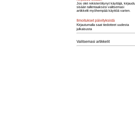
Jos olet rekisteröitynyt käyttäjä, kirjaud
sisään tallentaaksesi valitsemasi
artikkelit myöhempää käyttöä varten.
Ilmoitukset päivityksistä
Kirjautumalla saat tiedotteet uudesta
julkaisusta
Valitsemasi artikkelit