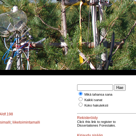
Mikä tahansa sana
Kaikki sanat
Koko hakuteksti
14/df.198
Rekisteröidy
Click this link to register to
simalli
;
liiketoimintamalli
Dissertationes Forestales.
Kirjaudu sisään