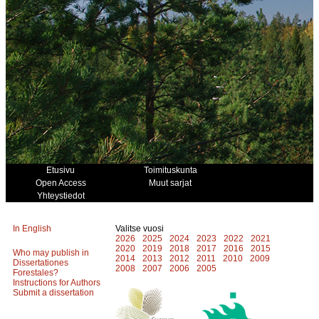
Etusivu
Toimituskunta
Open Access
Muut sarjat
Yhteystiedot
In English
Valitse vuosi
2026
2025
2024
2023
2022
2021
2020
2019
2018
2017
2016
2015
Who may publish in
2014
2013
2012
2011
2010
2009
Dissertationes
2008
2007
2006
2005
Forestales?
Instructions for Authors
Submit a dissertation