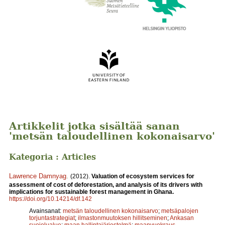
Artikkelit jotka sisältää sanan
'metsän taloudellinen kokonaisarvo'
Kategoria : Articles
Lawrence Damnyag
.
(2012).
Valuation of ecosystem services for
assessment of cost of deforestation, and analysis of its drivers with
implications for sustainable forest management in Ghana.
https://doi.org/10.14214/df.142
Avainsanat:
metsän taloudellinen kokonaisarvo
;
metsäpalojen
torjuntastrategiat
;
ilmastonmuutoksen hillitseminen
;
Ankasan
suojelualue
;
maan hallintajärjestelmä
;
maanvuokraus