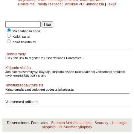
Tiivistelmä
|
Näytä lisätiedot
|
Artikkeli PDF-muodossa
|
Tekijä
Mikä tahansa sana
Kaikki sanat
Koko hakuteksti
Rekisteröidy
Click this link to register to Dissertationes Forestales.
Kirjaudu sisään
Jos olet rekisteröitynyt käyttäjä, kirjaudu sisään tallentaaksesi valitsemasi artikkelit
myöhempää käyttöä varten.
Ilmoitukset päivityksistä
Kirjautumalla saat tiedotteet uudesta julkaisusta
Valitsemasi artikkelit
Dissertationes Forestales ·
Suomen Metsätieteellinen Seura ry.
·
Helsingin
yliopisto
·
Itä-Suomen yliopisto