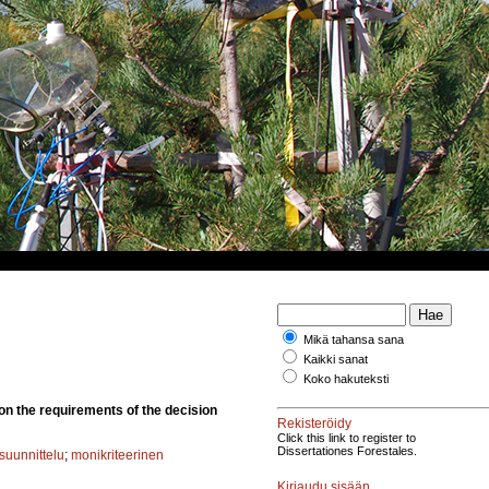
Mikä tahansa sana
Kaikki sanat
Koko hakuteksti
 on the requirements of the decision
Rekisteröidy
Click this link to register to
Dissertationes Forestales.
suunnittelu
;
monikriteerinen
Kirjaudu sisään