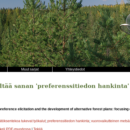
Muut sarjat
Yhteystiedot
ältää sanan 'preferenssitiedon hankinta'
 preference elicitation and the development of alternative forest plans: focusing
töksentekoa tukevat työkalut
;
preferenssitiedon hankinta
;
vuorovaikutteinen metsä
kkeli PDF-muodossa
|
Tekijä