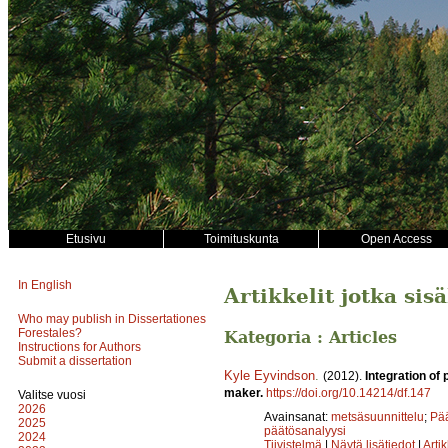
Etusivu
Toimituskunta
Open Access
In English
Artikkelit jotka sis
Who may publish in Dissertationes
Forestales?
Kategoria : Articles
Instructions for Authors
Submit a dissertation
Kyle Eyvindson
.
(2012).
Integration of
maker.
https://doi.org/10.14214/df.147
Valitse vuosi
2026
Avainsanat:
metsäsuunnittelu
;
Pää
2025
päätösanalyysi
2024
Tiivistelmä
|
Näytä lisätiedot
|
Arti