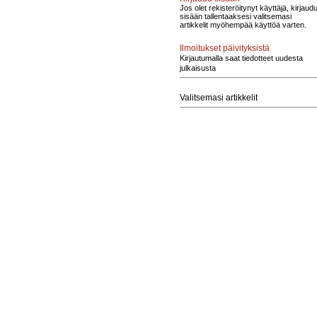
Jos olet rekisteröitynyt käyttäjä, kirjaud
sisään tallentaaksesi valitsemasi
artikkelit myöhempää käyttöä varten.
Ilmoitukset päivityksistä
Kirjautumalla saat tiedotteet uudesta
julkaisusta
Valitsemasi artikkelit