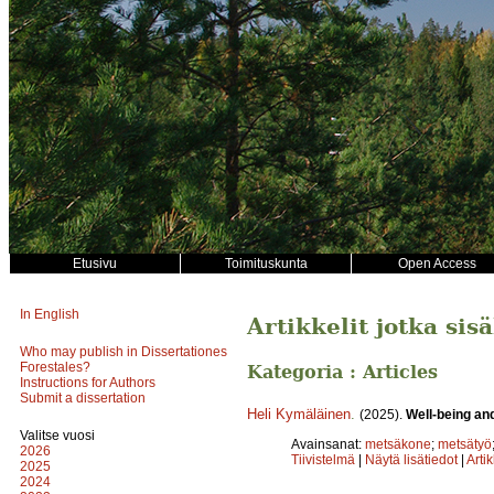
Etusivu
Toimituskunta
Open Access
In English
Artikkelit jotka sis
Who may publish in Dissertationes
Forestales?
Kategoria : Articles
Instructions for Authors
Submit a dissertation
Heli Kymäläinen
.
(2025).
Well-being an
Valitse vuosi
Avainsanat:
metsäkone
;
metsätyö
2026
Tiivistelmä
|
Näytä lisätiedot
|
Arti
2025
2024