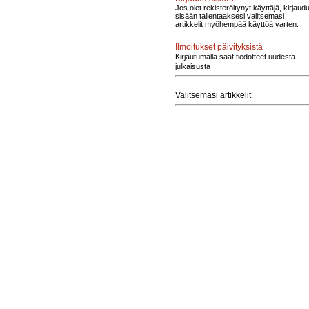
Jos olet rekisteröitynyt käyttäjä, kirjaud
sisään tallentaaksesi valitsemasi
artikkelit myöhempää käyttöä varten.
Ilmoitukset päivityksistä
Kirjautumalla saat tiedotteet uudesta
julkaisusta
Valitsemasi artikkelit