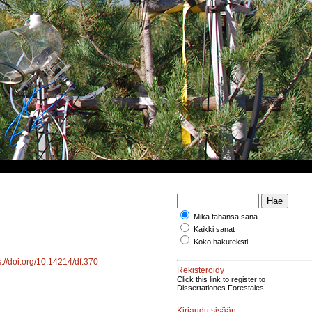
Mikä tahansa sana
Kaikki sanat
Koko hakuteksti
s://doi.org/10.14214/df.370
Rekisteröidy
Click this link to register to
Dissertationes Forestales.
Kirjaudu sisään