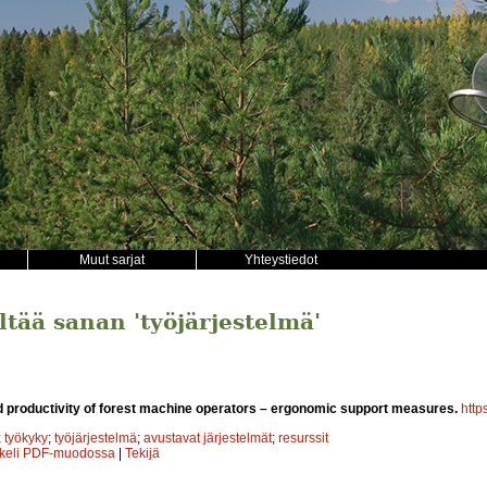
Muut sarjat
Yhteystiedot
ältää sanan 'työjärjestelmä'
d productivity of forest machine operators – ergonomic support measures.
http
;
työkyky
;
työjärjestelmä
;
avustavat järjestelmät
;
resurssit
kkeli PDF-muodossa
|
Tekijä