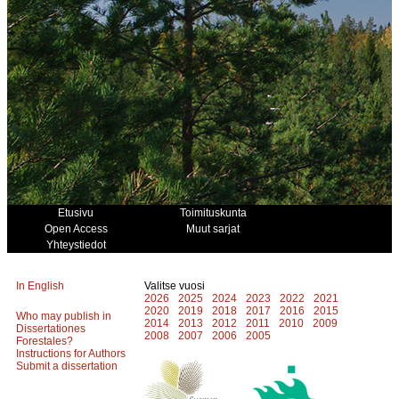
Etusivu
Toimituskunta
Open Access
Muut sarjat
Yhteystiedot
In English
Valitse vuosi
2026
2025
2024
2023
2022
2021
2020
2019
2018
2017
2016
2015
Who may publish in
2014
2013
2012
2011
2010
2009
Dissertationes
2008
2007
2006
2005
Forestales?
Instructions for Authors
Submit a dissertation