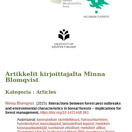
Artikkelit kirjoittajalta Minna
Blomqvist
Kategoria : Articles
Minna Blomqvist
.
(2025).
Interactions between forest pest outbreaks
and environmental characteristics in boreal forests – implications for
forest management.
https://doi.org/10.14214/df.363
Avainsanat:
kasvupaikan ravinteikkuus
;
harsuuntuminen
;
hyönteistuhot
;
kasvutappiot
;
taloudelliset tappiot
;
metsikön
kasvupaikkatekijät
;
luontaiset viholliset
;
metsikön alttius
Tiivistelmä
|
Näytä lisätiedot
|
Artikkeli PDF-muodossa
|
Tekijä