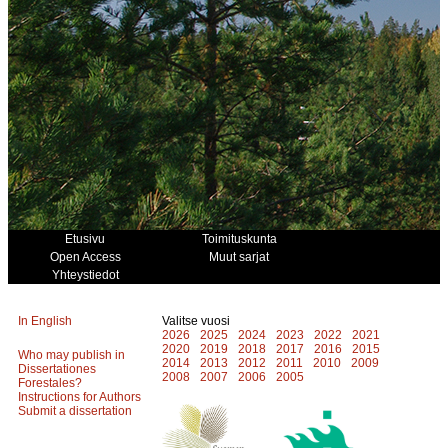
Etusivu
Toimituskunta
Open Access
Muut sarjat
Yhteystiedot
In English
Valitse vuosi
2026
2025
2024
2023
2022
2021
2020
2019
2018
2017
2016
2015
Who may publish in
2014
2013
2012
2011
2010
2009
Dissertationes
2008
2007
2006
2005
Forestales?
Instructions for Authors
Submit a dissertation