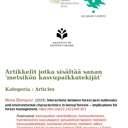
Artikkelit jotka sisältää sanan
'metsikön kasvupaikkatekijät'
Kategoria : Articles
Minna Blomqvist
.
(2025).
Interactions between forest pest outbreaks
and environmental characteristics in boreal forests – implications for
forest management.
https://doi.org/10.14214/df.363
Avainsanat:
kasvupaikan ravinteikkuus
;
harsuuntuminen
;
hyönteistuhot
;
kasvutappiot
;
taloudelliset tappiot
;
metsikön
kasvupaikkatekijät
;
luontaiset viholliset
;
metsikön alttius
Tiivistelmä
|
Näytä lisätiedot
|
Artikkeli PDF-muodossa
|
Tekijä