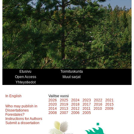
Etusivu
Toimituskunta
Open Access
Muut sarjat
Yhteystiedot
In English
Valitse vuosi
2026
2025
2024
2023
2022
2021
2020
2019
2018
2017
2016
2015
Who may publish in
2014
2013
2012
2011
2010
2009
Dissertationes
2008
2007
2006
2005
Forestales?
Instructions for Authors
Submit a dissertation