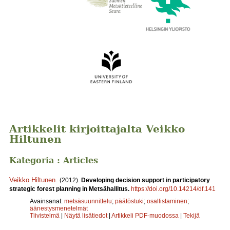
Artikkelit kirjoittajalta Veikko
Hiltunen
Kategoria : Articles
Veikko Hiltunen
.
(2012).
Developing decision support in participatory
strategic forest planning in Metsähallitus.
https://doi.org/10.14214/df.141
Avainsanat:
metsäsuunnittelu
;
päätöstuki
;
osallistaminen
;
äänestysmenetelmät
Tiivistelmä
|
Näytä lisätiedot
|
Artikkeli PDF-muodossa
|
Tekijä