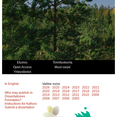
Etusivu
Toimituskunta
Open Access
Muut sarjat
Yhteystiedot
In English
Valitse vuosi
2026
2025
2024
2023
2022
2021
2020
2019
2018
2017
2016
2015
Who may publish in
2014
2013
2012
2011
2010
2009
Dissertationes
2008
2007
2006
2005
Forestales?
Instructions for Authors
Submit a dissertation