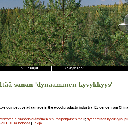
Muut sarjat
Yhteystiedot
sältää sanan 'dynaaminen kyvykkyys'
able competitive advantage in the wood products industry: Evidence from China
tistrategia
;
ympäristölähtöinen resurssipohjainen malli
;
dynaaminen kyvykkyys
;
pu
kkeli PDF-muodossa
|
Tekijä