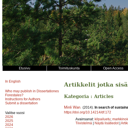
Etusivu
Toimituskunta
Open Access
In English
Artikkelit jotka si
Who may publish in Dissertationes
Forestales?
Kategoria : Articles
Instructions for Authors
Submit a dissertation
Minli Wan
.
(2014).
In search of sustain
https://doi.org/10.14214/df.172
Valitse vuosi
2026
Avainsanat:
kilpailuetu
;
markkinoin
2025
Tiivistelmä
|
Näytä lisätiedot
|
Arti
2024