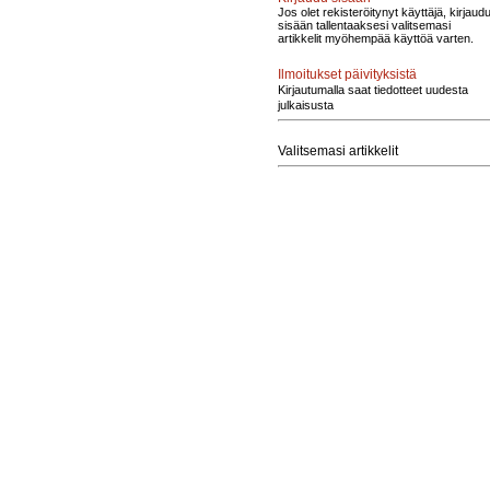
Jos olet rekisteröitynyt käyttäjä, kirjaud
sisään tallentaaksesi valitsemasi
artikkelit myöhempää käyttöä varten.
Ilmoitukset päivityksistä
Kirjautumalla saat tiedotteet uudesta
julkaisusta
Valitsemasi artikkelit