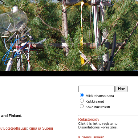
Mikä tahansa sana
Kaikki sanat
Koko hakuteksti
 and Finland.
Rekisteröidy
Click this link to register to
Dissertationes Forestales.
utuoteteollisuus
;
Kiina ja Suomi
Kirjaudu sisään