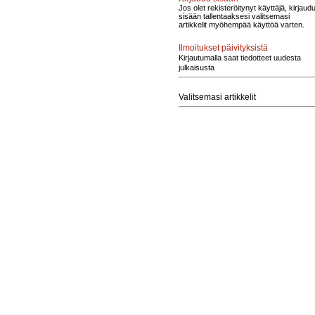
Jos olet rekisteröitynyt käyttäjä, kirjaud
sisään tallentaaksesi valitsemasi
artikkelit myöhempää käyttöä varten.
Ilmoitukset päivityksistä
Kirjautumalla saat tiedotteet uudesta
julkaisusta
Valitsemasi artikkelit