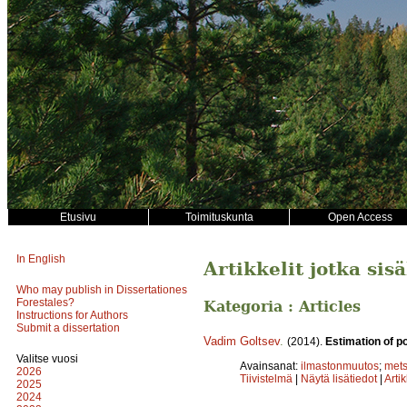
Etusivu
Toimituskunta
Open Access
In English
Artikkelit jotka sis
Who may publish in Dissertationes
Forestales?
Kategoria : Articles
Instructions for Authors
Submit a dissertation
Vadim Goltsev
.
(2014).
Estimation of p
Valitse vuosi
Avainsanat:
ilmastonmuutos
;
met
2026
Tiivistelmä
|
Näytä lisätiedot
|
Arti
2025
2024