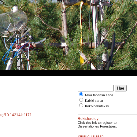
Mikä tahansa sana
Kaikki sanat
Koko hakuteksti
.org/10.14214/df.171
Rekisteröidy
Click this link to register to
Dissertationes Forestales.
Kirjaudu sisään