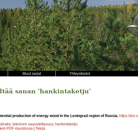
Muut sarjat
Yhteystiedot
ältää sanan 'hankintaketju'
otential production of energy wood in the Leningrad region of Russia.
https://doi
sähake
;
tekninen saavutettavuus
;
hankintaketju
kkeli PDF-muodossa
|
Tekijä