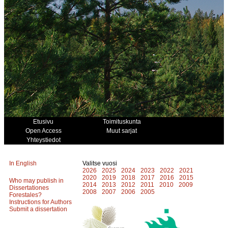
Etusivu
Toimituskunta
Open Access
Muut sarjat
Yhteystiedot
In English
Valitse vuosi
2026
2025
2024
2023
2022
2021
2020
2019
2018
2017
2016
2015
Who may publish in
2014
2013
2012
2011
2010
2009
Dissertationes
2008
2007
2006
2005
Forestales?
Instructions for Authors
Submit a dissertation