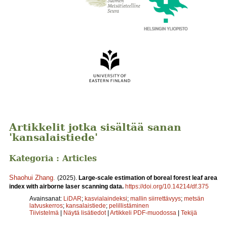
Artikkelit jotka sisältää sanan
'kansalaistiede'
Kategoria : Articles
Shaohui Zhang
.
(2025).
Large-scale estimation of boreal forest leaf area
index with airborne laser scanning data.
https://doi.org/10.14214/df.375
Avainsanat:
LiDAR
;
kasvialaindeksi
;
mallin siirrettävyys
;
metsän
latvuskerros
;
kansalaistiede
;
pelillistäminen
Tiivistelmä
|
Näytä lisätiedot
|
Artikkeli PDF-muodossa
|
Tekijä