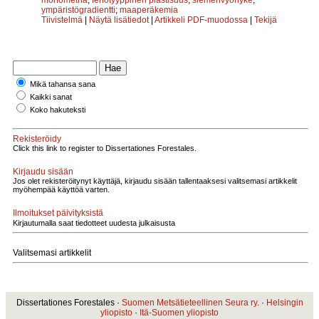
ympäristögradientti
;
maaperäkemia
Tiivistelmä
|
Näytä lisätiedot
|
Artikkeli PDF-muodossa
|
Tekijä
Mikä tahansa sana
Kaikki sanat
Koko hakuteksti
Rekisteröidy
Click this link to register to Dissertationes Forestales.
Kirjaudu sisään
Jos olet rekisteröitynyt käyttäjä, kirjaudu sisään tallentaaksesi valitsemasi artikkelit
myöhempää käyttöä varten.
Ilmoitukset päivityksistä
Kirjautumalla saat tiedotteet uudesta julkaisusta
Valitsemasi artikkelit
Dissertationes Forestales ·
Suomen Metsätieteellinen Seura ry.
·
Helsingin
yliopisto
·
Itä-Suomen yliopisto