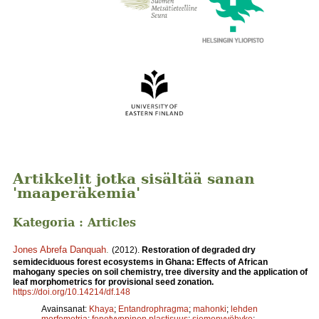
Artikkelit jotka sisältää sanan
'maaperäkemia'
Kategoria : Articles
Jones Abrefa Danquah
.
(2012).
Restoration of degraded dry
semideciduous forest ecosystems in Ghana: Effects of African
mahogany species on soil chemistry, tree diversity and the application of
leaf morphometrics for provisional seed zonation.
https://doi.org/10.14214/df.148
Avainsanat:
Khaya
;
Entandrophragma
;
mahonki
;
lehden
morfometria
;
fenotyyppinen plastisuus
;
siemenvyöhyke
;