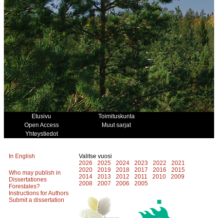
Etusivu
Toimituskunta
Open Access
Muut sarjat
Yhteystiedot
In English
Valitse vuosi
2026
2025
2024
2023
2022
2021
2020
2019
2018
2017
2016
2015
Who may publish in
2014
2013
2012
2011
2010
2009
Dissertationes
2008
2007
2006
2005
Forestales?
Instructions for Authors
Submit a dissertation