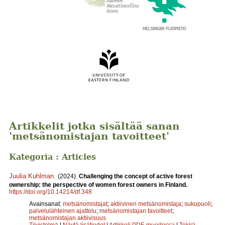
Artikkelit jotka sisältää sanan
'metsänomistajan tavoitteet'
Kategoria : Articles
Juulia Kuhlman
.
(2024).
Challenging the concept of active forest
ownership: the perspective of women forest owners in Finland.
https://doi.org/10.14214/df.348
Avainsanat:
metsänomistajat
;
aktiivinen metsänomistaja
;
sukupuoli
;
palvelulähteinen ajattelu
;
metsänomistajan tavoitteet
;
metsänomistajan aktiivisuus
Tiivistelmä
|
Näytä lisätiedot
|
Artikkeli PDF-muodossa
|
Tekijä