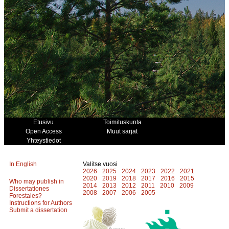
Etusivu
Toimituskunta
Open Access
Muut sarjat
Yhteystiedot
In English
Valitse vuosi
2026
2025
2024
2023
2022
2021
2020
2019
2018
2017
2016
2015
Who may publish in
2014
2013
2012
2011
2010
2009
Dissertationes
2008
2007
2006
2005
Forestales?
Instructions for Authors
Submit a dissertation